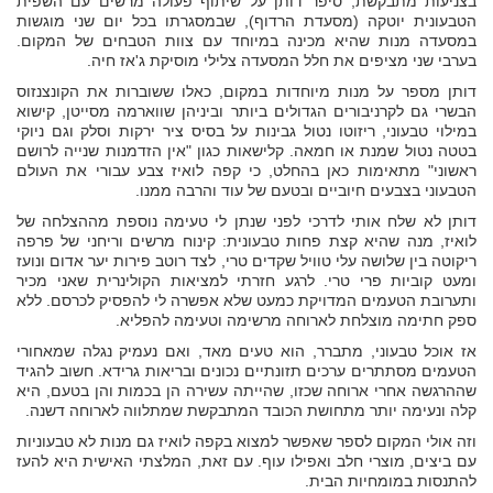
בצניעות מתבקשת, סיפר דותן על שיתוף פעולה מרשים עם השפית
הטבעונית יוטקה (מסעדת הרדוף), שבמסגרתו בכל יום שני מוגשות
במסעדה מנות שהיא מכינה במיוחד עם צוות הטבחים של המקום.
בערבי שני מציפים את חלל המסעדה צלילי מוסיקת ג'אז חיה.
דותן מספר על מנות מיוחדות במקום, כאלו ששוברות את הקונצנזוס
הבשרי גם לקרניבורים הגדולים ביותר וביניהן שווארמה מסייטן, קישוא
במילוי טבעוני, ריזוטו נטול גבינות על בסיס ציר ירקות וסלק וגם ניוקי
בטטה נטול שמנת או חמאה. קלישאות כגון "אין הזדמנות שנייה לרושם
ראשוני" מתאימות כאן בהחלט, כי קפה לואיז צבע עבורי את העולם
הטבעוני בצבעים חיוביים ובטעם של עוד והרבה ממנו.
דותן לא שלח אותי לדרכי לפני שנתן לי טעימה נוספת מההצלחה של
לואיז, מנה שהיא קצת פחות טבעונית: קינוח מרשים וריחני של פרפה
ריקוטה בין שלושה עלי טוויל שקדים טרי, לצד רוטב פירות יער אדום ונועז
ומעט קוביות פרי טרי. לרגע חזרתי למציאות הקולינרית שאני מכיר
ותערובת הטעמים המדויקת כמעט שלא אפשרה לי להפסיק לכרסם. ללא
ספק חתימה מוצלחת לארוחה מרשימה וטעימה להפליא.
אז אוכל טבעוני, מתברר, הוא טעים מאד, ואם נעמיק נגלה שמאחורי
הטעמים מסתתרים ערכים תזונתיים נכונים ובריאות גרידא. חשוב להגיד
שההרגשה אחרי ארוחה שכזו, שהייתה עשירה הן בכמות והן בטעם, היא
קלה ונעימה יותר מתחושת הכובד המתבקשת שמתלווה לארוחה דשנה.
וזה אולי המקום לספר שאפשר למצוא בקפה לואיז גם מנות לא טבעוניות
עם ביצים, מוצרי חלב ואפילו עוף. עם זאת, המלצתי האישית היא להעז
להתנסות במומחיות הבית.