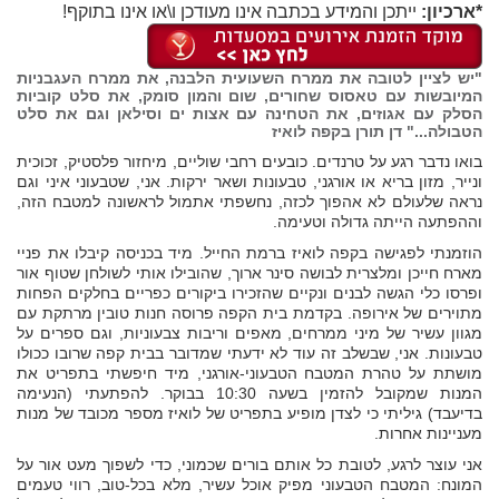
*ארכיון:
ייתכן והמידע בכתבה אינו מעודכן ו\או אינו בתוקף!
"יש לציין לטובה את ממרח השעועית הלבנה, את ממרח העגבניות
המיובשות עם טאסוס שחורים, שום והמון סומק, את סלט קוביות
הסלק עם אגוזים, את הטחינה עם אצות ים וסילאן וגם את סלט
הטבולה..." דן תורן בקפה לואיז
בואו נדבר רגע על טרנדים. כובעים רחבי שוליים, מיחזור פלסטיק, זכוכית
ונייר, מזון בריא או אורגני, טבעונות ושאר ירקות. אני, שטבעוני איני וגם
נראה שלעולם לא אהפוך לכזה, נחשפתי אתמול לראשונה למטבח הזה,
וההפתעה הייתה גדולה וטעימה.
הוזמנתי לפגישה בקפה לואיז ברמת החייל. מיד בכניסה קיבלו את פניי
מארח חייכן ומלצרית לבושה סינר ארוך, שהובילו אותי לשולחן שטוף אור
ופרסו כלי הגשה לבנים ונקיים שהזכירו ביקורים כפריים בחלקים הפחות
מתוירים של אירופה. בקדמת בית הקפה פרוסה חנות טובין מרתקת עם
מגוון עשיר של מיני ממרחים, מאפים וריבות צבעוניות, וגם ספרים על
טבעונות. אני, שבשלב זה עוד לא ידעתי שמדובר בבית קפה שרובו ככולו
מושתת על טהרת המטבח הטבעוני-אורגני, מיד חיפשתי בתפריט את
המנות שמקובל להזמין בשעה 10:30 בבוקר. להפתעתי (הנעימה
בדיעבד) גיליתי כי לצדן מופיע בתפריט של לואיז מספר מכובד של מנות
מעניינות אחרות.
אני עוצר לרגע, לטובת כל אותם בורים שכמוני, כדי לשפוך מעט אור על
המונח: המטבח הטבעוני מפיק אוכל עשיר, מלא בכל-טוב, רווי טעמים