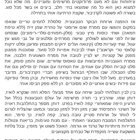
וניחוחות וגם לא מעט פרודוקטים מרשימים ומעניינים. מה שלא נוכל
למצוא כאן הוא כל מה שמוצאו בחי: חלב, ביצים או בשר מכל סוג.
בשורה לא פשוטה לקרניבור, שקצת הרתיעה אותי בתחילה.
אז הוזמנה ארוחת הבוקר הטבעונית. סלסלת לחמים טריים שנאפו
במקום והוגשו עם ממרח שום ארומטי על טהרת שמן זית (ללא טיפת
חמאה) ושתי כוסות מיץ טבעי (סלק-תפוחים-סלרי-רימונים) שנסחט
שניות לפני שהוגש לשולחן, שישה ממרחים וסלטונים על גבי מגש עץ
עגול, שתי קעריות סלט (קינואה ועלים ירוקים חמצמץ ומרענן וסלט ירקות
קלאסי טרי וקראנצ'י) ושתי לביבות אפויות לכל סועד, שמוכנות ממגוון
מפנק של קטניות. יש לציין לטובה את ממרח השעועית הלבנה, את
ממרח העגבניות המיובשות עם טאסוס שחורים, שום והמון סומק, את
סלט קוביות הסלק עם אגוזים, את הטחינה עם אצות ים וסילאן וגם את
סלט הטבולה, שבו הוחלף הבורגול בשיפון. חבריי הקרניבורים, מדובר
במעדנים. מעל לכל אלו ניצבו שתי כוסיות מחשידות, ובהן מוזלי טפיוקה
עם פירות יבשים אורגניים לא מסוכרים. הן ללא ספק הביסו אותי.
בין לבין הצלחתי לגנוב שיחה עם אחד מבעלי הפלא הזה שנקרא לואיז,
דותן שמו, שהרביץ בי תורה מרשימה על עולם הטבעונות בכלל ועל
הרעיון היפה שמאחורי קפה לואיז בפרט. דותן מספר בהתלהבות ראויה
על השינוי התפיסתי שבין מזון רגיל למזון טבעוני וכמעט שהצליח לגרום
לי לוותר על ארוחת סטייק טובה בערב. קפה לואיז, כך סיפר, הוא
התגלמות המטבח הטבעוני האמתי - עם מנות טעימות, בריאות ונטולות
מניירות מיותרות של טרנד או גורמה. האוכל פשוט אך מזמין, ובכל צלחת
מושקעת עשייה מוקפדת של טבחים מקצוענים.