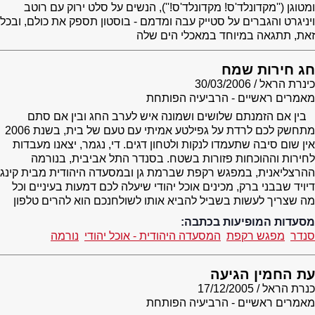
ומטוגן (''מקדונלד'ס! מקדונלד'ס!''), הנשים על סלט ירוק עם רוטב
ויניגרט והגברים על סטייק עבה ומדמם - בוסטון תספק את כולם, ובכל
זאת, תתגאה במיוחד במאכלי הים שלה
חג חירות שמח
כינרת הראל
30/03/2006
מאמרים ראשיים - הרביעיה הפותחת
בין אם הזמנתם שלושים ושמונה איש לערב החג ובין אם סתם
מתחשק לכם לרדת על גפילטע אמיתי עם טעם של בית, בשנת 2006
אין שום סיבה שתעמדו לנקות ולטחון דגים. די, נגמר, יצאנו מעבדות
לחירות וההוכחות פזורות בשטח. בסנדר התל אביבית, בנורמה
ההרצליאנית, במפגש רקפת שברמת גן ובמסעדה היהודית מבית קינג
דיויד שבבני ברק, מכינים אוכל יהודי שיעלה לכם דמעות בעיניים וכל
מה שצריך לעשות בשביל להביא אותו לשולחנכם הוא להרים טלפון
מסעדות המופיעות בכתבה:
סנדר
מפגש רקפת
המסעדה היהודית - אוכל יהודי
נורמה
עת החמין הגיעה
כנרת הראל
17/12/2005
מאמרים ראשיים - הרביעיה הפותחת