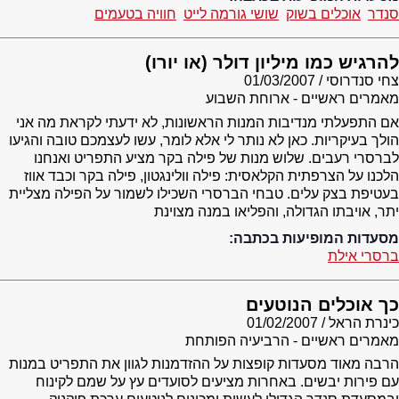
סנדר
אוכלים בשוק
שושי גורמה לייט
חוויה בטעמים
להרגיש כמו מיליון דולר (או יורו)
צחי סנדרוסי
01/03/2007
מאמרים ראשיים - ארוחת השבוע
אם התפעלתי מנדיבות המנות הראשונות, לא ידעתי לקראת מה אני
הולך בעיקריות. כאן לא נותר לי אלא לומר, עשו לעצמכם טובה והגיעו
לברסרי רעבים. שלוש מנות של פילה בקר מציע התפריט ואנחנו
הלכנו על הצרפתית הקלאסית: פילה וולינגטון, פילה בקר וכבד אווז
בעטיפת בצק עלים. טבחי הברסרי השכילו לשמור על הפילה מצליית
יתר, אויבתו הגדולה, והפליאו במנה מצוינת
מסעדות המופיעות בכתבה:
ברסרי אילת
כך אוכלים הנוטעים
כינרת הראל
01/02/2007
מאמרים ראשיים - הרביעיה הפותחת
הרבה מאוד מסעדות קופצות על ההזדמנות לגוון את התפריט במנות
עם פירות יבשים. באחרות מציעים לסועדים עץ על שמם לקינוח