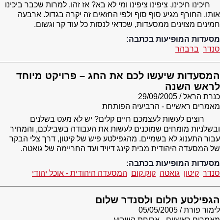
חיכינו חיכינו, ציפינו ציפינו ומי לא בא? אז זהו, למרות שכבר ביכינו
אותו, החורף מגיע סוף סוף ולפי החזאים זה יקרה בגדול. ארבעה
חמינים מצוינים ממסעדות, שכדאי לנסות כל עוד קר וגשום.
מסעדות המופיעות בכתבה:
סנדר
ברבהר
המסעדות שיעשו לכם את החג – פרויקט מיוחד
לראש השנה
כנרת הראל
29/09/2005
מאמרים ראשיים - הרביעיה הפותחת
רוצים לעשות לעצמכם חיים קלים? יש לא מעט בשלנים
ובשלניות מומחים שמוכנים לעשות את העבודה בשבילכם, והמחיר
עבור התענוג לא בשמיים. מהגפילטע פיש של קיטון, דרך צלי הבקר
של המסעדה היהודית מבית קינג דיויד ועד החריימה של גואטה.
מסעדות המופיעות בכתבה:
סנדר
קיטון
גואטה
קוק.קום
המסעדה היהודית - אוכל יהודי
הגפילטע חלום ולסנדר שלום
לימור פורת
05/05/2005
מאמרים ראשיים - ארוחת השבוע