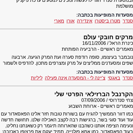
ובמסעדת סנדר הגדילו לעשות ומכינים לנוטעים ערכת פיקניק
מושלמת
מסעדות המופיעות בכתבה:
סנדר
מטרו ביסטרו
אינדירה
אורו
מארי
מרקים חובקי עולם
כינרת הראל
16/11/2006
מאמרים ראשיים - הרביעיה הפותחת
נובמבר בעיצומו, סופה רודפת סערה ועת המרק הגיעה. ארבעה
שפים ומסעדנים ממליצים על מרק ומצרפים מתכון. להדפיס ולשמור
מסעדות המופיעות בכתבה:
סנדר
באגסי
צ'יינה לי - המסעדה אינה פעילה
ליליות
הקרנבל הברזילאי הפרטי שלי
צחי סנדרוסי
07/09/2006
מאמרים ראשיים - ארוחת השבוע
כמו דוור הממשיך להגיח עם בשורות טובות חזר אלינו הפאסאדור עם
עוד ועוד סוגי בשר, ברגישות רבה לקצב האכילה שלנו. תחושה חדשה
ונעימה הציפה אותנו כשהבנו שהארוחה תיגמר רק כשאנחנו נחליט,
בעוד הפאסאדור, כמו אמא פולנייה, תמיד יעקם את פרצופו באכזבה: