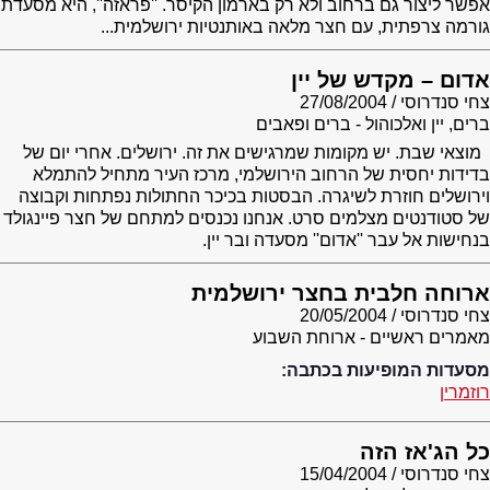
אפשר ליצור גם ברחוב ולא רק בארמון הקיסר. ''פראזה'', היא מסעדת
גורמה צרפתית, עם חצר מלאה באותנטיות ירושלמית...
אדום – מקדש של יין
צחי סנדרוסי
27/08/2004
ברים, יין ואלכוהול - ברים ופאבים
מוצאי שבת. יש מקומות שמרגישים את זה. ירושלים. אחרי יום של
בדידות יחסית של הרחוב הירושלמי, מרכז העיר מתחיל להתמלא
וירושלים חוזרת לשיגרה. הבסטות בכיכר החתולות נפתחות וקבוצה
של סטודנטים מצלמים סרט. אנחנו נכנסים למתחם של חצר פיינגולד
בנחישות אל עבר ''אדום'' מסעדה ובר יין.
ארוחה חלבית בחצר ירושלמית
צחי סנדרוסי
20/05/2004
מאמרים ראשיים - ארוחת השבוע
מסעדות המופיעות בכתבה:
רוזמרין
כל הג'אז הזה
צחי סנדרוסי
15/04/2004