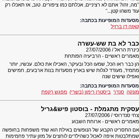
''מה, זהו? אתם לא רציניים, אכלתם כמו ציפורים. טוב, אז תאכלו רק
עוד משהו קטן...''
מסעדות המופיעות בכתבה:
קאזה דו ברזיל
כבר לא בת שש-עשרה
כינרת הראל
27/07/2006
מאמרים ראשיים - הרביעיה הפותחת
הן כבר ראו הכל, שמעו הכל ובעיקר, האכילו את כולם. עכשיו, יותר
מתמיד, מעודד לגלות שיש בארץ מסעדות בנות ארבעים, חמישים
ואפילו שישים שנה
מסעדות המופיעות בכתבה:
מונקה
סנדר
ביסטרו רימון (בשרי)
מפגש רקפת
עסקית מתגמלת - בוסטון פיש&גריל
צחי סנדרוסי
27/07/2006
מאמרים ראשיים - ארוחת השבוע
אם התסריט הקבוע של הנופשים באילת הוא שתי משפחות בחופשה
שמתלבטות איפה לאכול כשהילדים לוחצים על מזון עתיר פחמימות