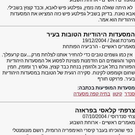
לא היתה שאלה מה נזמין, גפילטע פיש לאבא, וכבד קצוץ בשבילי.
אבא נאנח. בדיוק בשביל גפילטע פיש כזה המציאו את המסעדות
היהודיות הוא אמר.
המסעדות היהודיות הטובות בעיר
מערכת 2eat
19/12/2004
מאמרים ראשיים - הרביעיה הפותחת
אין כמו גשמים טובים כדי להחזיר אותנו לצלחת מרק....עם קרעפלך.
הקור והגשמים הם הזדמנות מצוינת לפסוע אל המסעדות היהודיות
הפזורות בתל אביב ולהזמין בנחת כבד קצוץ, גולש רך ומזמין, חמין
שחום וקומפוט לקינוח. סקירה רגעית של הטובות במסעדות היהודיות
בעיר. פרויקט חורף
מסעדות המופיעות בכתבה:
סנדר
קיטון
בתיה קפה מסעדה
צרפתי קלאסי בפראזה
צחי סנדרוסי
07/10/2004
מאמרים ראשיים - ארוחת השבוע
כפי שהוכיחו בעבר קיסרי האימפריה הרומית, רושם מונומנטלי