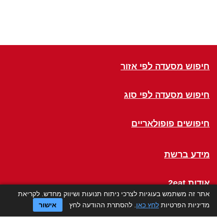
חיפוש מסעדה לפי אזור
חיפוש מסעדה לפי סוג
חיפושים פופולאריים
מידע ברשת
אודות 2eat
אתר זה משתמש בעוגיות לצרכי ניתוח תנועות ושיווק מחדש. לקריאת
מדיניות הפרטיות
לחץ כאן
. להסתרת ההודעה לחץ
אישור
Click a Table