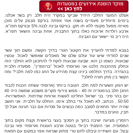
אצלנו המוצר החלבי היחיד שביקר במקרר היה חלב. רק בשר אכלנו.
בימים מיוחדים פעמיים בשנה אמי אפתה בורקס מבצק עלים מוכן
מאיזה מפעל מקומי ללא תו תקן. בורקס גבינה לבנה 5% ובורקס תפו''א.
ארבע רולדות ארוכות כאלו בתוך התבנית, אחת גבינה והשאר תפו''א.
היה ריב מי יישאר עם הגבינה.
בצבא למדתי להעריך את הקוטג' הטרי בדרך הקשה. ומשם תוך עשר
שנים למדתי שיש עוד עולם שלם של מאכלים שאפשר לאכול. עכשיו
שבועות, כשמו כן הוא. שבעה שבועות לוקח לי להתכונן לחג החלבי הזה
וכחלק מההכנות הלכנו אני וארוסתי לאכול ''ברוזמרין'', מסעדה חלבית
בהגדרה. בדרך החלפנו בינינו קצת מהידע על החג כמו למה חלבי? ומה
הקשר בין מתן תורה לחלב?
יש המון השערות למה חלב. הטובה ביותר (ארוסתי עשתה הכנות לכבוד
החג) חלב בגימטריה זה 40 - ממש צירוף מקרים משכנע שמשה היה 40
יום בהר סיני. בני ישראל החליטו לעשות ארוחת שחיתות. האפשרויות-
50:50 , ככתוב, לא תאכל גדי בחלב אימו. הוחלט על חלבית. אני חושב
שהיה יותר מתאים לסובב כמה כבשים על סנדות אם כבר חגיגה אבל לך
תבין, טועים במדבר.
רוזמרין מציעה ישיבה בתוך גן הסכוך בעצי בראשית וקצת מקום בתוך
המסעדה. אני הזמנתי רביולי בטטה ארבע העונות וארוסתי פאי גבינה
ובצל. עם השתייה קיבלנו לחם טרי מתוק שנראה אפוי במקום עם חמאת