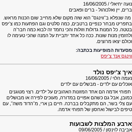
נועה יחיאלי
16/06/2005
ברים, יין ואלכוהול - ברים ופאבים
מה שנפלא ב''ווינגס'' הוא שזה מקום שלא מחייב שום הכנות מראש.
בתפריט מבחר כנפיים ברטבים, כמה סלטים וגם הפתעות כמו צ'יפס
בטטה. כל המנות גדולות וזולות והכי נחמד זה לבוא כמה חבר'ה
ולהזמין מנות שונות. ככה כל אחד יתביית על המנה שהכי טעימה לו
וכולם יצאו מרוצים.
מסעדות המופיעות בכתבה:
ווינגס אנד צ'יפס
איך צ'יפס נולד
נעמה הלוי
16/06/2005
אוכלים עם ילדים - מבשלים עם ילדים
תפוחי אדמה הם אחד המזונות האהובים על ילדים. רצוי מטוגנים
כמובן, אבל גם כשהם אפויים במדורה, מעוכים לפירה או מבושלים
עם צלי בשר, הם מתקבלים בברכה. חיים בן ארי, מ''הדוד משה'', עם
טיפים לבישול ואחסון של תפוחי אדמה.
ארבע המלצות לשבועות
אביבה לוינסון
09/06/2005