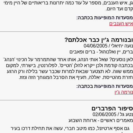
גן, איש הענבים, מספר על עוד כמה יתרונות בריאותיים של היין מימי
קדם ועד היום.
מסעדות המופיעות בכתבה:
איש הענבים
ובנורמה ג'ין כבר אכלתם?
נועה יחיאלי
04/06/2005
ברים, יין ואלכוהול - ברים ופאבים
לאן נוסעים? שאל אותי הנהג, אותו אחד שהתמרמר על הכינוי 'הנהג'
בכתבה קודמת ולכן ייקרא להלן 'הטייס'. לפלורנטין, בישרתי, למקום
ממש שווה. לא תצטער שבאת למרות שכבר עשר בלילה ורק הרגע
חזרת מהטייסת. יאללה, תעיף את הסרבל המגוחך הזה ונזוז.
מסעדות המופיעות בכתבה:
נורמה ג'ין
סיפור הפרברים
נטע גל
02/06/2005
מאמרים ראשיים - ארוחת השבוע
גם אסף ארטיזנל, כמו מיטב חברי, עשה את תחילת דרכו בעיר