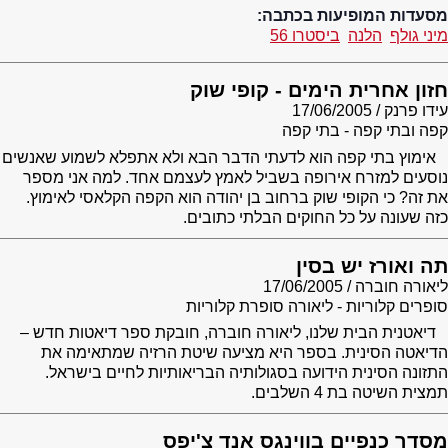
מסעדות המופיעות בכתבה:
מיני גולף
הלנה
ביסטרו 56
חזון אחרית הימים - קופי שוק
עידו פרנק
17/06/2005
קפה ובתי קפה - בתי קפה
אימוץ בתי קפה הוא לדעתי הדבר הבא ולא אתפלא לשמוע שאנשים
נוסעים למזרח אירופה בשביל לאמץ לעצמם אחד. למה אני מספר
את זה? כי הקופי שוק ברחוב בן יהודה הוא הקפה הקלאסי לאימוץ.
כזה שעונה על כל החוקים הבלתי כתובים.
תה ואורז יש בסין
ליאורה חוברה
17/06/2005
סופרים קלוריות - ליאורה סופרת קלוריות
דיאטנית הבית שלנו, ליאורה חוברה, חובקת ספר דיאטות חדש –
הדיאטה הסינית. בספר היא מציעה שיטת הרזיה שמתאימה את
התזונה הסינית הידועה בסגולותיה הבריאותיות לחיים בישראל.
תמצית השיטה בת 4 השלבים.
מסדר כנפיים בווינגס אנד צ'יפס