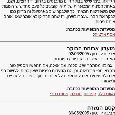
הגדולה. בימי שישי בבוקר היינו מתכנסים ברחוב יד חרוצים, ושם,
באחת הפינות המכוערות של ת''א, קובעים כל פעם מחדש ש''העוגות
שלו משפריצות חמאה''. כך שלבקר שוב בארטיזנל זה בדיוק כמו
לבקר את חברי שעברו לשרון, זה שהם הרחיקו לא אומר שאני אוהב
אותם פחות.
מסעדות המופיעות בכתבה:
אסף ארטיזנל
מועדון ארוחת הבוקר
אביבה לוינסון
02/06/2005
מאמרים ראשיים - הרביעיה הפותחת
גם לנו מסתבר יש טוסקנה, וגם אצלנו, אם תחפשו מספיק טוב,
תמצאו נופי פרובאנס. וכן, גם מסעדות כפריות שאין כמותן לעשות בני
אדם למפויסים. ארבע המלצות על ארוחות בוקר כפריות. להדפיס
ולשמור.
מסעדות המופיעות בכתבה:
מקום בלב
קפריזה
חנדלה
ניחוח כפרי
קסם המזרח
אביבה לוינסון
30/05/2005