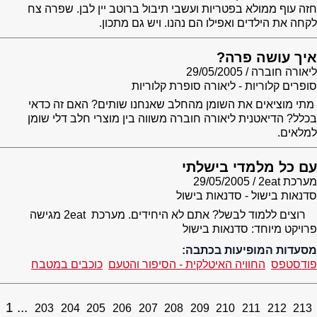
חזה עוף ממולא בפטריות ועשבי תיבול ברוטב יין לבן. שפרה צח
לקחה את הילדים ואפילו הם נהנו. ויש גם מתכון.
איך עושה פרה?
ליאורה חוברה
29/05/2005
סופרים קלוריות - ליאורה סופרת קלוריות
מתי מוציאים את השומן מהחלב שאנחנו שותים? האם זה כדאי
בכלל? הדיאטנית ליאורה חוברה משווה בין מוצרי חלב דלי שומן
למלאים.
עם כל מלמדי בישלתי
מערכת 2eat
29/05/2005
סדנאות בישול - סדנאות בישול
רוצים ללמוד לבשל? אתם לא היחידים. מערכת 2eat מגישה
פרויקט מיוחד: סדנאות בישול
מסעדות המופיעות בכתבה:
פודסטפס
החוויה האיטלקית - הסיפור והטעם
כוכבים במטבח
1
203
204
205
206
207
208
209
210
211
212
213