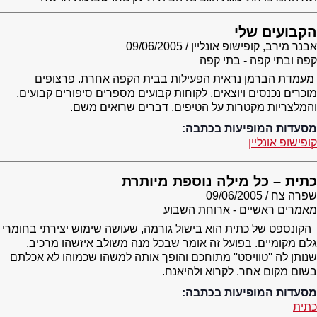
הקבועים שלי
אבנר מירב, קופישופ אונליין
09/06/2005
קפה ובתי קפה - בתי קפה
מעמדת הברמן נראית הפעילות בבית הקפה אחרת. פרצופים
מוכרים נכנסים ויוצאים, לקוחות קבועים מספרים סיפורים קבועים,
והמלצריות מקטרות על הטיפים. דברים שרואים משם.
מסעדות המופיעות בכתבה:
קופישופ אונליין
כתית – כל מילה נוספת מיותרת
שפרה צח
09/06/2005
מאמרים ראשיים - ארוחת השבוע
הקונספט של כתית הוא בישול גורמה, שעושה שימוש יצירתי בחומרי
גלם מקומיים. בפועל זה אומר שבכל מנה משולב איזשהו מרכיב,
שנותן לה ''טוויסט'' מתוחכם והופך אותה למשהו שכמוהו לא אכלתם
בשום מקום אחר. לקרוא ולהיאנח.
מסעדות המופיעות בכתבה:
כתית