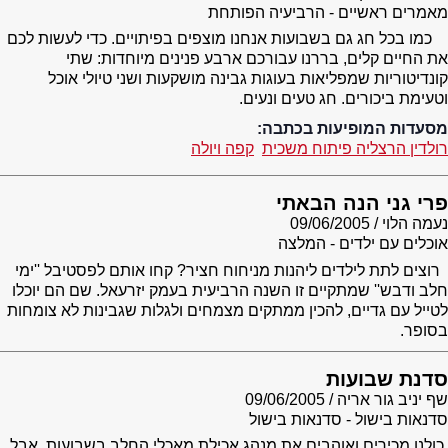
מאמרים ראשיים - הרביעיה הפותחת
כמו בכל חג גם בשבועות אנחנו מוצפים בפיתויים. כדי לעשות לכם
את החיים קלים, בררנו עבורכם ארבע פנינים מיוחדות: שתי
קונדיטוריות שמפליאות בעוגות גבינה מושקעות ושני טיולי אוכל
וטעימת ביכורים. חג טעים ונעים.
מסעדות המופיעות בכתבה:
רולדין הרצליה פיתוח משכית
קפה ויולה
פרי גני הנה הבאתי
נעמה הלוי
09/06/2005
אוכלים עם ילדים - המלצה
רוצים לתת לילדים ליהנות מניחוח חציר? קחו אותם לפסטיבל ''ימי
חלב ודבש'' שמתקיים זו השנה הרביעית בעמק יזרעאל. שם הם יוכלו
לטייל עם גדיים, להכין ממתקים מצמחים ולגלות שגבינות לא צומחות
בסופר.
סדנת שבועות
שף יניב גור אריה
09/06/2005
סדנאות בישול - סדנאות בישול
כולנו מכירים ואוהבים את מנהג אכילת מאכלי החלב בשבועות, אבל