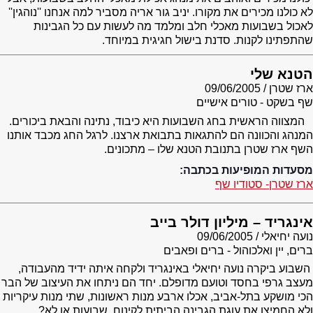
לא כולנו מכירים את מקורו. יניב גור אריה מסביר למה אנחנו ''נוהגין''
לאכול בשבועות מאכלי חלב ומלמד מה לעשות עם כל הגבינות
שהתפתינו לקנות. סדנת בישול חגיגית במיוחד.
הטנא שלי
ארז שטרן
09/06/2005
שף בשקט - טורים אישיים
המצווה הראשית בחג השבועות היא כיבוד, נתינה והבאת ביכורים.
המנהג והכוונה הם להתגאות בתבואת ארצנו. לרגל החג מכבד אותנו
השף ארז שטרן בתנובת הטנא שלו – מתכונים.
מסעדות המופיעות בכתבה:
ארז שטרן- סטודיו שף
אינגריד – מיליון דולר בייב
נועה יחיאלי
09/06/2005
ברים, יין ואלכוהול - ברים ופאבים
השבוע ביקרה נועה יחיאלי באינגריד ולקחה איתה ידיד מהעבודה,
מעצב גרפי בחסד וטועם מדופלם. יחד הם ניתחו את העיצוב של הבר
הכי מושקע בתל-אביב, אכלו ארבע מנות ראשונות, שתי מנות עיקריות
ולא החמיצו את עוגת הגבינה הביתית לקינוח. שבועות או לא?