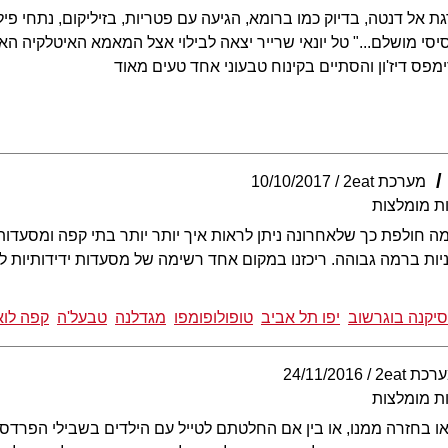
 אל דנטה, בדיוק כמו ברומא, הגיעה עם פטריות, בזיליקום, נתחי פ
י מושלם..." טל יונאי שרייר יצאה לבילוי אצל המאמא האיטלקיה הא
פס דיז'ון והסתיים בקינוח טבעוני אחד טעים מאוד
מערכת 2eat
10/10/2017
ת מומלצות
ה חולפת כך שלאחרונה ניתן לראות איך יותר יותר בתי קפה ומסעדות,
יות ברמה גבוהה. ריכזנו במקום אחד רשימה של מסעדות ידידותיות ל
יקנה בוגרשוב
יפו תל אביב
טופולופומפו
מגדלנה
טבעל'ה
קפה לוא
רכת 2eat
24/11/2016
ת מומלצות
ו בחזרה ממנו, או בין אם החלטתם לטייל עם הילדים בשבילי הפרדסים