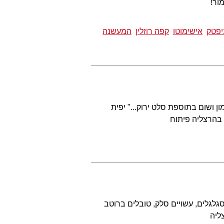
ור!
יפטק
אישימוטו
קפה רוזלין
המעשנה
ן ושום בתוספת סלט ירוק..." יפית
 בהרצליה פיתוח
גלגלים, עשויים סלק, טובלים ברוטב
ליה