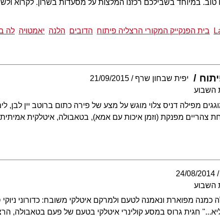
טוב. במיוחד בשבילכם רכזנו המלצות על מסעדות בשרון. לקרוא ולשמ
L
בית הפנקייק המקורי הרצליה פיתוח
הדובים
הלנה
יאמטויה
לה ב
תוח
יפית שבחון שרף
21/09/2015
 השבוע
ים מפילה דניס צלוי מוגש על מצע של פירה כתום ברוטב יין לבן, לימו
 צהריים מפנקת (וזמן איכות עם אמא), בטאבולה, איטלקית אמיתית
24/08/2014
 השבוע
ה כמנה מפוארת ונאמנה לטעם ולמרקם איטלקי משובח: כדורוני ניוקי ס
א..." חגית גרוס במסע קולינרי איטלקי בטעם של פעם בטאבולה, הרצ