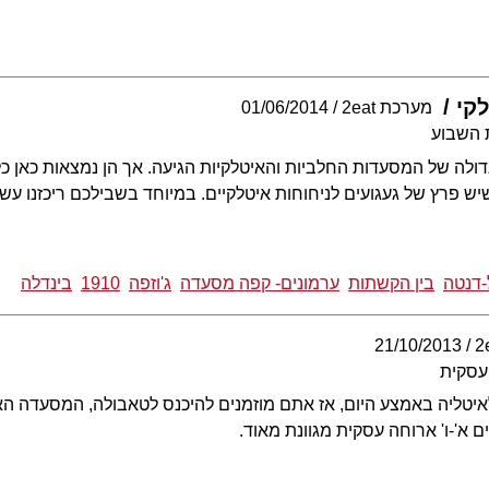
קי
מערכת 2eat
01/06/2014
 השבוע
ולה של המסעדות החלביות והאיטלקיות הגיעה. אך הן נמצאות כאן כ
 פרץ של געגועים לניחוחות איטלקיים. במיוחד בשבילכם ריכזנו ע
-דנטה
בין הקשתות
ערמונים- קפה מסעדה
ג'וזפה
1910
בינדלה
21/10/2013
עסקית
יטליה באמצע היום, אז אתם מוזמנים להיכנס לטאבולה, המסעדה ה