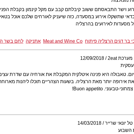
ת מומלצות
ירוע וישר התבאסתם ששוב קיבלתם קבב עם מקל קינמון בקבלת הפני
דאי שתשקלו אירוע במסעדה, כזה שיעניק לאורחים שלכם אוכל בטאץ' 
על מסעדות לאירועים בהרצליה
 בר דגים הרצליה פיתוח
Meat and Wine Co
אתניקה
לחם בשר הר
מערכת 2eat
12/09/2018
עסקית
ום. טאבולה היא פנינה איטלקית המקבלת את אורחיה עם שדרת עצים 
 את אירופה יותר מאת הרצליה. בשעות הצהריים תוכלו ליהנות מארו
ני. Buon appetito!
טל יונאי שרייר
14/03/2018
 השבוע