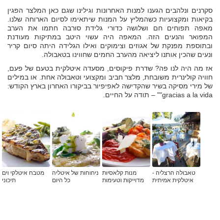
סקרנים ונלהבים הגענו למנות האחרונות וגילינו שגם כאן המלצר הפגין
בקיאות ומקצועיות כשהמליץ על המנות שיתאימו לסיום הארוחה שלנו.
מאפה תפוחים חם ושלושה כדורי גלידת סורבה חתמו את הערב
המפואר והנעים הזה. המאפה היה עשוי היטב במתיקות מעודנת
ובתוספת מפנקת של אגוזים וצימוקים ואילו הגלידה היתה סיום קריר
ונעים שהכין אותנו ליציאה מהערב החמים שחווינו בטאבולה.
אז מה היה לנו פה? שדרת פיקוסים, מסעדה איטלקית בטעם של פעם,
חוויה קולינרית משובחת, מלצר חביב ומקצועי וטאבולה אחת. או במילים
של מירי מסיקה בשיר שהקדישה לאפיפיור בביקורו האחרון בארץ הקודש:
gracias a la vida"" – תודה על החיים.
טאבולה הרצליה -
מנות קלאסיות
ניחוחות של איטליה
מטבח איטלקי וים
איטלקית אמיתית
מדוייקות וטעימות
כל היום
תיכוני