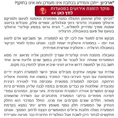
*ארכיון:
ייתכן והמידע בכתבה אינו מעודכן ו\או אינו בתוקף!
"הניוקי סלק שהוזמן התגלה כמנה מפוארת ונאמנה לטעם ולמרקם
איטלקי משובח: כדורוני ניוקי סגלגלים, עשויים סלק, טובלים ברוטב
שמנת סמיך ומדוייק להפליא..." חגית גרוס במסע קולינרי איטלקי
בטעם של פעם בטאבולה, הרצליה
מבקש אדם לסעוד את ליבו ילך נא למסעדה. אך משביקש אדם לחגוג
את יומו – במסעדה איטלקית ישמח לבבו. ואנחנו נוסיף לאחר הביקור
בטאבולה הרצליה – איטלקיה שורשית-אמיתית.
טאבולה מזמנת חוויה קולינרית שצריך להתכונן אליה מראש. זה מסוג
המסעדות שאתה יכול לעבור על פניהן במשך שנים ולדעת שיום אחד
תשב בה אך למעשה דרוש אירוע חגיגי שיביא אותך להזמין בה מקום.
שדרת עצי שקמה עתיקים מובילים אותך הישר למסעדה רחבת ידיים
המתמזגת עם הנוף העירוני-כפרי המזכיר במשהו את מחוזות איטליה
הרחוקה. הכניסה למסעדה מפוארת ומכניסה מיד לאווירה רצינית
ומכובדת. שולחנות עץ כבדים מכוסים במפה לבנה עליהן מפוזרים נרות
קטנים המשרים אווירה רומנטית ואינטימית. גזעי עצים, המהווים עמודי
תמיכה מפוזרים ברחבי המסעדה מתכתבים עם השדרה שהשארנו
מאחור. חללים שונים מקדמים את פנינו. החלל המרכזי הוא החלק
הוותיק של המסעדה חלק נוסף משופץ וחדש יותר נמצא בקדמת
המסעדה מגלה חלונות גדולים המאפשרים הצצה לרחוב הסמוך. ואנחנו
מתקשים לבחור היכן לשבת אבל המלצרית החיננית כבר מגיעה ומציידת