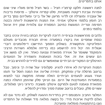
אותנו בתפריטים.
למנה ראשונה חלקנו קרפצ'יו חציל – בשר חציל פרוס מעליו שיני שום
אפויות וגבינת ריקוטה משובחת, סלט קפרזה איטלקי – פרוסות נדיבות
של עגבניה ומוצרלה זכו לליווי מרענן של עלי בייבי ומעליהם ננסך בדיוק
רב חומץ בלסמי איטלקי אמיתי. את המנות הראשונות ליוותה ג'בטה
חמימה וטרייה המוגשת כמיטב המסורת עם צלוחית שמן זית ועיגול
בלסמי בפנים.
נלהבים מהראשונות ובציפייה דרוכה לעיקריות הבחנו בזווית עינינו בחבר
כנסת שמסיים את ביקורו במסעדה ואיתו חבורת מכובדים מעולם
הפוליטיקה והתקשורת. בשולחן הסמוך התיישבו דיפלומטים דוברי
אנגלית וזה יכול היה להישמע כמו בדיחה אלמלא השירות הרציני
והמוקפד ששומר על אווירה מפוארת וצנועה כאחד. ואין לנו מושג איך
הם עושים את זה. אולי בזכות הנאמנות והשמירה על הטעמים
האיטלקיים המקוריים הביתיים שמאפשרים גם לתיירים להרגיש בבית.
המנות העיקריות לא איחרו להגיע. סקלופיני עגל שהיה רך ונימוך, טבל
ברוטב מרסלה עדין ומתקתק. הפירה שליווה את המנה חוסל עד תומו
ועורר געגוע לטעמים הביתיים האלה שאתה מתקשה כבר למצוא
במסעדות המעודכנות של היום. גם הניוקי סלק שהוזמן התגלה כמנה
מפוארת ונאמנה לטעם ולמרקם איטלקי משובח: כדורוני ניוקי סגלגלים,
עשויים סלק, טובלים ברוטב שמנת סמיך ומדוייק להפליא.
המלצר החביב והמנומס דייק בתדירות ההגעה לשולחן, לא נדנד וגם לא
נעלם לדקות ארוכות מידי. כל בקשה מולאה מיד ושאלות על התפריט
נענו בהתמצאות מופלאה ומוערכת.