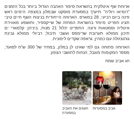
ארוחת שף איטלקית בהשראת סיפור האהבה הגדול ביותר בכל הזמנים
"רומיאו ויוליה" תיערך במסעדת מוסקט שבמלון במצפה הימים ראש
פינה ביום רביעי, 28 במארס. הארוחה הייחודית בניצוח השף חיים טיבי
תציג תפריט מיוחד בהשראת המחזה של שייקספיר, ותושפע מאווירת
איטליה וסמטאות ורונה. התפריט יכלול 21 מנות, ביניהן: קלמארי ים
תיכון ממולא תערובת שרימפס ועשבי תיבול; רביולי ממולא גבינת
גורגונזולה עם כמהין; גראפה שקדים לימונית.
הארוחה פתוחה גם למי שאינו לן במלון, במחיר של 300 ש"ח לסועד,
מספר המקומות מוגבל, הנחות לתושבי הצפון.
חג אביב שמח
אביב במסעדות
חוגגים את האביב
במסעדה