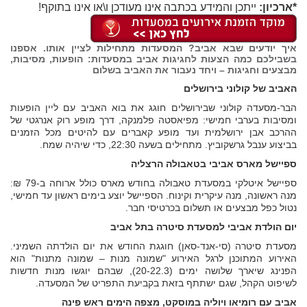
*ארכיון:
ייתכן והמידע בכתבה אינו מעודכן ו\או אינו בתוקף!
איך יודעים שבא אביב? המסעדות מתחילות לציין אותו. אספנו
בשבילכם כמה הצעות לחגיגות אביב במסעדות: הופעות, מסיבות,
מבצעים וחגיגות – ויחד נעבור את האביב בשלום
האביב של קולוני בירושלים
הבר-מסעדה קולוני שבירושלים חוגג את בוא האביב עם ליין הופעות
ומסיבות בערבי חמישי: מפיאסטה פלמנקה, דרך מופע רוק אנרגטי של
ההרכב אבן ירושלמית ועד מופע קאברים עם להיטים מכל הזמנים
בביצוע ענבל גרשקוביץ. מתחילים בשעה 22:30, כדי שיהיה שמח.
ספיישל מארס אביבי בטאבולה הרצליה
ספיישל איטלקי במסעדת טאבולה בחודש מארס כולל ארוחה ב-79 ₪:
מנה ראשונה, מנה עיקרית וקינוח. הספיישל יוצע בימים ראשון עד חמישי,
נטול כפל מבצעים או תשלום בכרטיסי חבר.
יום הולדת אביבי למסעדת סיטרה בתל אביב
מסעדת סיטרה (סי-אנד-סאן) חוגגת החודש את יום הולדתה השמיני.
האירוע המתוכנן לרגל האירוע "שמונה מנות – שמונה מתנות" הוא
הפנינג שיארך שלושה ימים (20-22.3), שבהם יוגשו מנות חדשות
לשיפוט הקהל, שגם ישתתף בזאת בקביעת התפריט של המסעדה.
אביב עם רומיאו ויוליה במוסקט, מצפה הימים ראש פינה