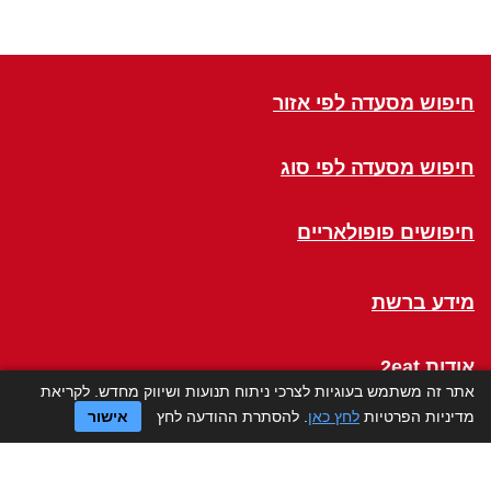
חיפוש מסעדה לפי אזור
חיפוש מסעדה לפי סוג
חיפושים פופולאריים
מידע ברשת
אודות 2eat
אתר זה משתמש בעוגיות לצרכי ניתוח תנועות ושיווק מחדש. לקריאת
מדיניות הפרטיות
לחץ כאן
. להסתרת ההודעה לחץ
אישור
Click a Table