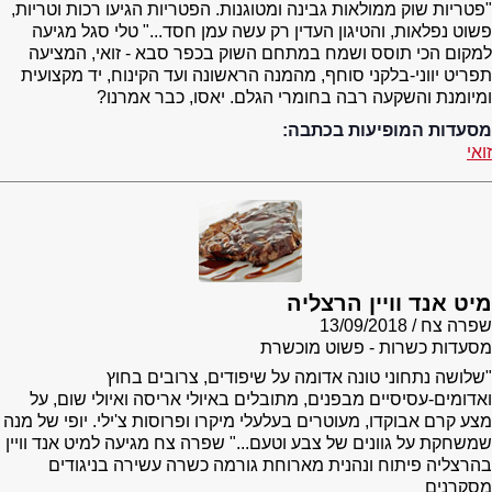
"פטריות שוק ממולאות גבינה ומטוגנות. הפטריות הגיעו רכות וטריות,
פשוט נפלאות, והטיגון העדין רק עשה עמן חסד..." טלי סגל מגיעה
למקום הכי תוסס ושמח במתחם השוק בכפר סבא - זואי, המציעה
תפריט יווני-בלקני סוחף, מהמנה הראשונה ועד הקינוח, יד מקצועית
ומיומנת והשקעה רבה בחומרי הגלם. יאסו, כבר אמרנו?
מסעדות המופיעות בכתבה:
זואי
מיט אנד וויין הרצליה
שפרה צח
13/09/2018
מסעדות כשרות - פשוט מוכשרת
"שלושה נתחוני טונה אדומה על שיפודים, צרובים בחוץ
ואדומים-עסיסיים מבפנים, מתובלים באיולי אריסה ואיולי שום, על
מצע קרם אבוקדו, מעוטרים בעלעלי מיקרו ופרוסות צ'ילי. יופי של מנה
שמשחקת על גוונים של צבע וטעם..." שפרה צח מגיעה למיט אנד וויין
בהרצליה פיתוח ונהנית מארוחת גורמה כשרה עשירה בניגודים
מסקרנים