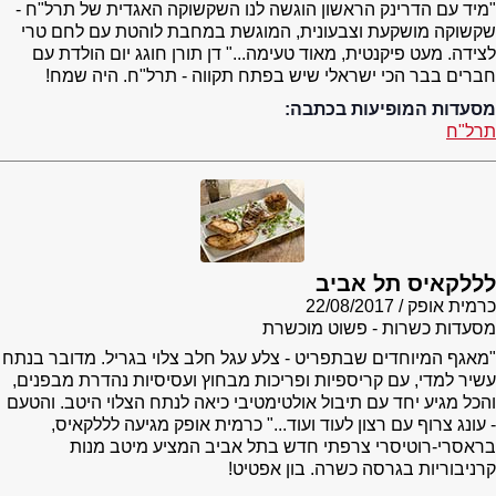
"מיד עם הדרינק הראשון הוגשה לנו השקשוקה האגדית של תרל"ח -
שקשוקה מושקעת וצבעונית, המוגשת במחבת לוהטת עם לחם טרי
לצידה. מעט פיקנטית, מאוד טעימה..." דן תורן חוגג יום הולדת עם
חברים בבר הכי ישראלי שיש בפתח תקווה - תרל"ח. היה שמח!
מסעדות המופיעות בכתבה:
תרל"ח
לללקאיס תל אביב
כרמית אופק
22/08/2017
מסעדות כשרות - פשוט מוכשרת
"מאגף המיוחדים שבתפריט - צלע עגל חלב צלוי בגריל. מדובר בנתח
עשיר למדי, עם קריספיות ופריכות מבחוץ ועסיסיות נהדרת מבפנים,
והכל מגיע יחד עם תיבול אולטימטיבי כיאה לנתח הצלוי היטב. והטעם
- עונג צרוף עם רצון לעוד ועוד..." כרמית אופק מגיעה לללקאיס,
בראסרי-רוטיסרי צרפתי חדש בתל אביב המציע מיטב מנות
קרניבוריות בגרסה כשרה. בון אפטיט!