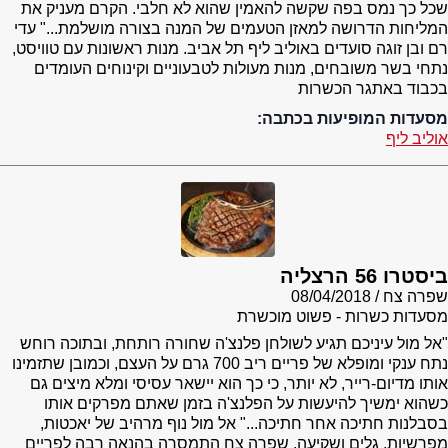
שכל כך נמס בפה שקשה להאמין שהוא לא חלבי. הקרם מעניק את
המליחות הדרושה למאזן הטעמים של המנה בצורה מושלמת..." עדי
רם ובן זוגה סועדים באוליב ליף תל אביב. מנות ראשונות עם טוויסט,
נתחי בשר משובחים, מנות מעולות לטבעוניים וקינוחים העומדים
בכבוד באתגר הכשרות
מסעדות המופיעות בכתבה:
אוליב ליף
ביסטרו 56 הרצליה
שפרה צח
08/04/2018
מסעדות כשרות - פשוט מוכשרת
"אל מול עיניכם תגיע לשולחן פלנצ'ה שחורה רותחת, ובתוכה רוחש
נתח ענקי ומופלא של פריים ריב 700 גרם על העצם, וכמובן שתזמינו
אותו מדיום-רייר, לא יותר, כי כך הוא יישאר עסיסי ומלא מיצים גם
כשהוא ימשיך להיעשות על הפלנצ'ה בזמן שאתם מפרקים אותו
בסבלנות חתיכה אחר חתיכה..." אל מול נוף מרהיב של יאכטות,
מפרשיות, גלים ושקיעה, שפרה צח התמסרה בהנאה רבה לפריים