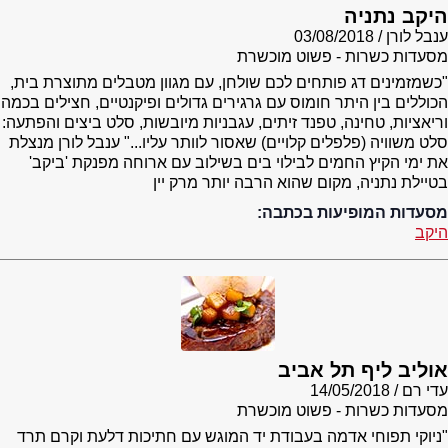
היקב נתניה
ענבל לורן
03/08/2018
מסעדות כשרות - פשוט מוכשרת
"כשמזמינים דג פותחים לכם שולחן, עם מגוון מטבלים מתוצרת בית,
הכוללים בין היתר חומוס עם גרגירים גדולים ופיקנטיים, חצילים בכמה
וריאציות, טחינה, טפנד זיתים, עגבניות מיובשות, סלט ביצים והפתעה:
סלט משוויה (פלפלים קלויים) שאסור לוותר עליו..." ענבל לורן מנצלת
את ימי הקיץ החמים לבילוי בים בשילוב עם ארוחה מפנקת 'ביקב'
בטיילת נתניה, מקום שהוא הרבה יותר מרק יין
מסעדות המופיעות בכתבה:
היקב
אוליב ליף תל אביב
עדי רם
14/05/2018
מסעדות כשרות - פשוט מוכשרת
"ניוקי תפוחי אדמה בעבודת יד המוגש עם חתיכות דלעת וקרם תרד