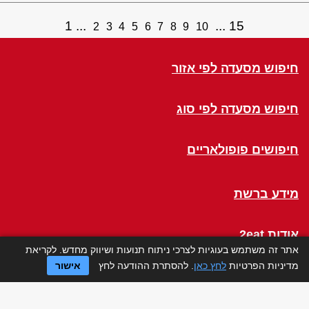
1
15
2
3
4
5
6
7
8
9
10
חיפוש מסעדה לפי אזור
חיפוש מסעדה לפי סוג
חיפושים פופולאריים
מידע ברשת
אודות 2eat
אתר זה משתמש בעוגיות לצרכי ניתוח תנועות ושיווק מחדש. לקריאת
מדיניות הפרטיות
לחץ כאן
. להסתרת ההודעה לחץ
אישור
Click a Table