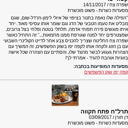
שפרה צח
14/11/2017
מסעדות כשרות - פשוט מוכשרת
"הפילה שלו נאפה בתנור בציפוי של איולי לימון-חרדל-שום, שגם
מבליט את טעמו הטבעי של הדג וגם שומר אותו עסיסי מאוד. יחד
איתו מוגשים פירה תפוחי אדמה, תלתלי בטטה ופלחי בצל צרובים,
שמצטרפים יחד למנה שגורפת ממנו מחמאות..." זה התחיל כאשר
שפרה צח החליטה שצריך להכניס צבע אחר לדייט הקולינרי השבועי
עם בן הזוג ולקחה אותו לקפה יפו בשוק הפשפשים, זה המשיך עם
הצהרות געגוע לבשר מהצד שלו, והסתיים עם הצהרה שכל אישה
בזוגיות אוהבת להגיד - אמרתי לך!
מסעדות המופיעות בכתבה:
קפה יפו שוק הפשפשים
תרל"ח פתח תקווה
דן תורן
03/09/2017
מסעדות כשרות - פשוט מוכשרת