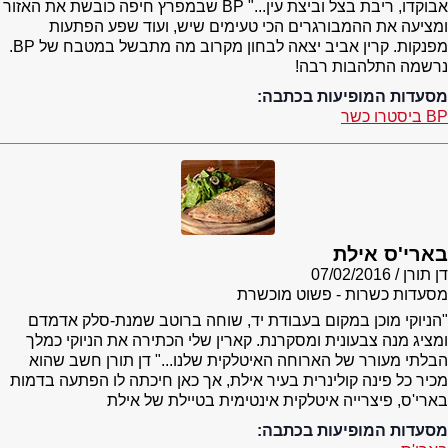
אבוקדו, ריבת בצל וביצת עין..." BP שבמפרץ חיפה כובשת את האזור
ומציעה את ההמבורגרים הכי טעימים שיש, ועוד שפע הפתעות
מפנקות. קרין אביב יצאה לבחון מקרוב מה מתבשל במטבח של BP.
נרשמה התלהבות רבה!
מסעדות המופיעות בכתבה:
BP ביסטרו כשר
בארי'ס אילת
דן תורן
07/02/2016
מסעדות כשרות - פשוט מוכשרת
"הניוקי מוכן במקום בעבודת יד, שוחה ברוטב שמנת-סלק אדמדם
ומציג מנה צבעונית ומסקרנת. קארין שלי הכתירה את הניוקי כמלך
הבלתי מעורר של הארוחה האיטלקית שלנו..." דן תורן חשב שהוא
מכיר כל פינה קולינרית בעיר אילת, אך כאן חיכתה לו הפתעה בדמות
בארי'ס, פיצרייה איטלקית אינטימית בטיילת של אילת
מסעדות המופיעות בכתבה: