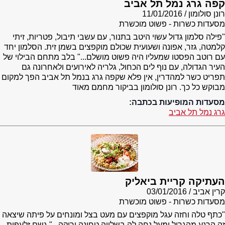
קפה גרג נמל תל אביב
רונן סולומון
11/01/2016
מסעדות כשרות - פשוט מוכשרת
"פילה סלמון גדול עשוי היטב בתנור, עם עשבי תיבול, פטריות, זיתי
קלמטה, גזר, אפונה ושעועית שכולם מוקפצים בשמן זית. הסלמון יחד
עם רוטב הפסטו שמעליו היה פשוט מושלם..." בלב מתחם הבילוי של
העיר הגדולה, עם נוף לים הכחול, גלריה לאירועים ולאחרונה גם
תפריט כשר למהדרין, אין פלא שקפה גרג בנמל תל אביב הפך למקום
מבוקש כל כך. רונן סולומון בביקור מחמם מאוד
מסעדות המופיעות בכתבה:
גרג נמל תל אביב
העתיקה קריית ביאליק
קרין אביב
03/01/2016
מסעדות כשרות - פשוט מוכשרת
"כתף טלה וחזה עגל מוקפצים עם מעט בצל ומונחים על פיתה שיצאה
זה הרגע מהגריל ומעל נחה לה בשלווה טחינה ירוקה..." גשם זלעפות