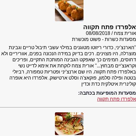
אלפרדו פתח תקווה
אורית צמח
08/08/2018
מסעדות כשרות - פשוט מוכשרת
"הארנצ'יני, כדורי ריזוטו מטוגנים במילוי עשבי תיבול טריים וגבינת
מוצרלה, היו מצוינים. רכים בדיוק במידה הנכונה בפנים, אווריריים ולא
דחוסים, חמימים כך שאפקט הגבינה המותכת התקיים, ופריכים
וקראנצ'יים מבחוץ..." אורית צמח לוקחת את אימא לדייט נשי
באלפרדו פתח תקווה. היו שם ארנצ'יני ופטריות טמפורה, רביולי
בטטה ופילה סלמון, פוקאצ'ה וסלט ארטישוק. אלפרדו היא אופרה
קולינרית איטלקית כדת וכדין
מסעדות המופיעות בכתבה:
אלפרדו פתח תקווה