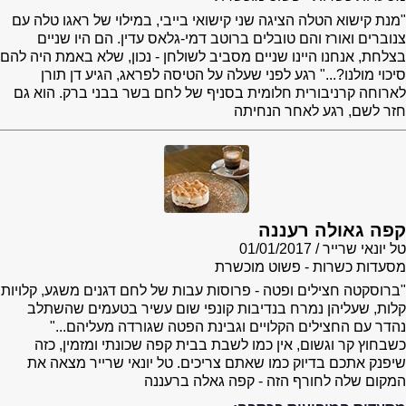
"מנת קישוא הטלה הציגה שני קישואי בייבי, במילוי של ראגו טלה עם
צנוברים ואורז והם טובלים ברוטב דמי-גלאס עדין. הם היו שניים
בצלחת, אנחנו היינו שניים מסביב לשולחן - נכון, שלא באמת היה להם
סיכוי מולנו?..." רגע לפני שעלה על הטיסה לפראג, הגיע דן תורן
לארוחה קרניבורית חלומית בסניף של לחם בשר בבני ברק. הוא גם
חזר לשם, רגע לאחר הנחיתה
קפה גאולה רעננה
טל יונאי שרייר
01/01/2017
מסעדות כשרות - פשוט מוכשרת
"ברוסקטה חצילים ופטה - פרוסות עבות של לחם דגנים משגע, קלויות
קלות, שעליהן נמרח בנדיבות קונפי שום עשיר בטעמים שהשתלב
נהדר עם החצילים הקלויים וגבינת הפטה שגורדה מעליהם..."
כשבחוץ קר וגשום, אין כמו לשבת בבית קפה שכונתי ומזמין, כזה
שיפנק אתכם בדיוק כמו שאתם צריכים. טל יונאי שרייר מצאה את
המקום שלה לחורף הזה - קפה גאלה ברעננה