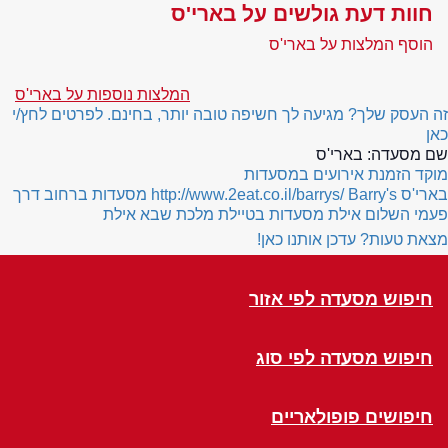
חוות דעת גולשים על בארי'ס
הוסף המלצות על בארי'ס
המלצות נוספות על בארי'ס
זה העסק שלך? מגיעה לך חשיפה טובה יותר, בחינם. לפרטים לחץ/י
כאן
שם מסעדה:
בארי'ס
מוקד הזמנת אירועים במסעדות
בארי'ס
Barry's
http://www.2eat.co.il/barrys/
מסעדות ברחוב דרך
פעמי השלום אילת
מסעדות בטיילת מלכת שבא אילת
מצאת טעות? עדכן אותנו כאן!
חיפוש מסעדה לפי אזור
חיפוש מסעדה לפי סוג
חיפושים פופולאריים