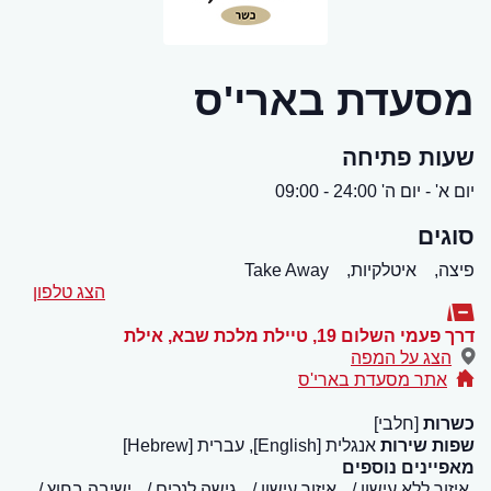
מסעדת בארי'ס
שעות פתיחה
יום א' - יום ה' 24:00 - 09:00
סוגים
פיצה,
איטלקיות,
Take Away
הצג טלפון
דרך פעמי השלום 19, טיילת מלכת שבא
,
אילת
הצג על המפה
אתר מסעדת בארי'ס
כשרות
[חלבי]
שפות שירות
אנגלית [English], עברית [Hebrew]
מאפיינים נוספים
איזור ללא עישון
איזור עישון
גישה לנכים
ישיבה בחוץ