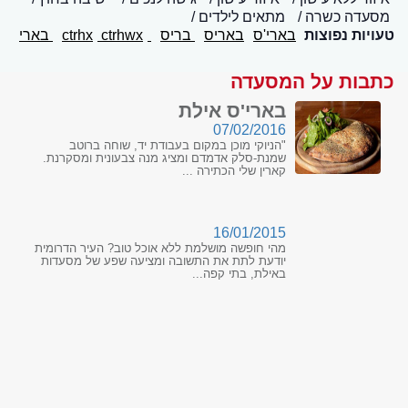
מסעדה כשרה
מתאים לילדים
טעויות נפוצות
בארי'ס
באריס
בריס
ctrhx
ctrhwx
בארי
כתבות על המסעדה
בארי'ס אילת
07/02/2016
"הניוקי מוכן במקום בעבודת יד, שוחה ברוטב
שמנת-סלק אדמדם ומציג מנה צבעונית ומסקרנת.
קארין שלי הכתירה ...
16/01/2015
מהי חופשה מושלמת ללא אוכל טוב? העיר הדרומית
יודעת לתת את התשובה ומציעה שפע של מסעדות
באילת, בתי קפה...