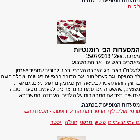
מסעדות המופיעות בכתבה:
ליליות
המסעדות הכי רומנטיות
מערכת 2eat
15/07/2013
מאמרים ראשיים - ארוחת השבוע
לרגל ט"ו באב, חג האהבה העברי, רצינו להזכיר שתמיד יש זמן
לרומנטיקה, וגם לאכול טוב. אם מדובר בפגישה ראשונה, שהלב פועם
בחוזקה וההתרגשות בשיאה, אין כמו מקום רגוע ונעים. גם זוגות
נשואים, שהשגרה מכרסמת בהם, צריכים לפעמים מסעדה טובה
שתשים בצד את המחשבות על הילדים, העבודה והמשכנתא.
מסעדות המופיעות בכתבה:
טו סי
אוליב ליף
הדסון רמת החייל
רופטופ - מסעדת הגג
בן עמי גבעתיים
קיטשן מרקט
חוול'ה
ויסטה