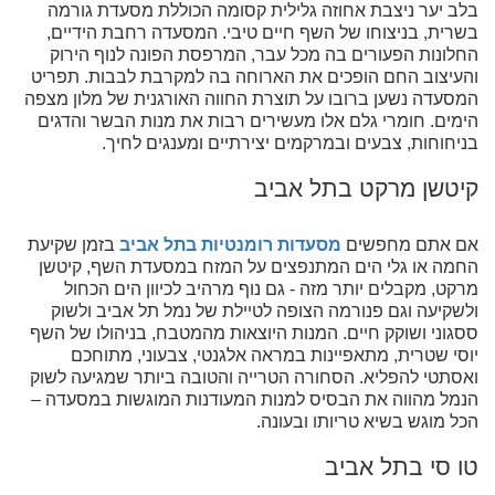
בלב יער ניצבת אחוזה גלילית קסומה הכוללת מסעדת גורמה
בשרית, בניצוחו של השף חיים טיבי. המסעדה רחבת הידיים,
החלונות הפעורים בה מכל עבר, המרפסת הפונה לנוף הירוק
והעיצוב החם הופכים את הארוחה בה למקרבת לבבות. תפריט
המסעדה נשען ברובו על תוצרת החווה האורגנית של מלון מצפה
הימים. חומרי גלם אלו מעשירים רבות את מנות הבשר והדגים
בניחוחות, צבעים ובמרקמים יצירתיים ומענגים לחיך.
קיטשן מרקט בתל אביב
אם אתם מחפשים
מסעדות רומנטיות בתל אביב
בזמן שקיעת
החמה או גלי הים המתנפצים על המזח במסעדת השף, קיטשן
מרקט, מקבלים יותר מזה - גם נוף מרהיב לכיוון הים הכחול
ולשקיעה וגם פנורמה הצופה לטיילת של נמל תל אביב ולשוק
ססגוני ושוקק חיים. המנות היוצאות מהמטבח, בניהולו של השף
יוסי שטרית, מתאפיינות במראה אלגנטי, צבעוני, מתוחכם
ואסתטי להפליא. הסחורה הטרייה והטובה ביותר שמגיעה לשוק
הנמל מהווה את הבסיס למנות המעודנות המוגשות במסעדה –
הכל מוגש בשיא טריותו ובעונה.
טו סי בתל אביב