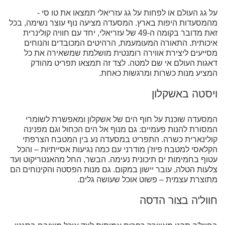
על גג העולם או לפחות על גג עזריאלי תמצאו את טו סי -
מהמסעדות היפות בארץ. המסעדה מציעה נוף עוצר נשימה, בכל
זאת מדובר בקומה ה-49 של עזריאלי, יחד עם חוויה קולינרית
איכותית. התאורה המעומעמת, הרהיטים המכובדים והנוחים
מסייעים ליצירת אווירה רומנטית מושלמת שמשאירה את כל
דאגות העולם אי שם למטה. לצד זה תמצאו תפריט מהודק
המציע מנות כשרות ומרגשות כאחת.
ויסטה באשקלון
המסעדה שוכנת על חוף הים של אשקלון ומאפשרת לשומרי
המסורת להנות פעמיים: גם מנוף אל הים הכחול וגם מפנינה
קולינארית כשרה. התפריט במסעדה נע בין המטבח הצרפתי
הקלאסי למטבח פיוז'ן מודרני עם כמה נגיעות אסייתיות – והכל
עטוף בחמימות ים תיכונית נעימה. הבשר, החל מהאנטריקוט ועד
צלעות הטלה, עובר יישון במקום. גם מנות הפסטה והקינוחים הם
מתוצרת עצמית – פשוט אוכל שעושה גלים.
חוול'ה בצור הדסה