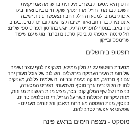
הדסון היא מסעדת בשרים איכותית בהשראה אמריקאית
השוכנת ברמת החייל, אזור עסקי שוקק חיים ביום ואזור בילוי
איכותי בערב. למסעדה חלל רחב המאפשר פינות ישיבה
אינטימיות, בר רחב ואזור ישיבה לצד גינות ובריכות מים. בערב
ט"ו באב, בנוסף לתפריט הרגיל, יוגש בהדסון תפריט ספיישלים:
רול סינטה ואספרגוס, ביסק סרטנים וברנדי מוגש עם שיפוד
שרימפס ובייקון.
רופטופ בירושלים
מסעדת רופטופ על גג מלון ממילא, משקיפה לנוף עוצר נשימה
של חומות העיר העתיקה בירושלים. השילוב של אוכל מעודן יחד
עם נוף מרהיב, מוזיקה נעימה ובריזה ירושלמית צלולה, מעניקים
לחוויה הקולינרית ערך מוסף משמעותי. תפריט המסעדה,
בניצוחו של שף המלון, קובי בכר, מציע מנות ראשונות מגוונות,
מנות עיקריות הכוללות בשר על הגריל, דגים וסלטים טריים.
בנוסף, מנות הפסטה מעוררות תיאבון והקינוחים מענגים -
שפשוט אי אפשר לסרב להם.
מוסקט - מצפה הימים בראש פינה