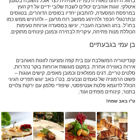
בחוול'ה תהנו מאווירה כפרית אמיתית לצד אוכל משובח בסגנון
איטלקי. זוגות אוהבים יכולים לשבת שלובי ידיים על דק העץ
במרפסת המסעדה, להתבונן יחדיו בסוסים הדוהרים, בטווסים
ובתרנגולי הכפר ולהירגע ממשב רוח מרענן – ולהרגיש ממש כמו
בחו"ל. בחג האהבה העברי, יגישו במסעדה ארוחת טעימות
הכוללת מנות פתיחה, עיקרית לבחירה וכמובן קינוחים מתוקים.
בן עמי בגבעתיים
קונדיטוריה המשולבת עם בית קפה ומציעה לזוגות האוהבים
אירוח באווירה אחרת. במקום מוגשות ארוחות בוקר נהדרות,
סלטים טריים, דגים ממולאים וכמובן מאפים, קישים ועוגות –
פשוט הרמוניה של טעמים וצבעים. בט"ו באב יוגש תפריט חגיגי
הכולל לדוגמא פלטת אנטיפסטי, שיפודי סלמון עם ירקות צלויים
בתנור, קינוחים מפתים ועוד.
ט"ו באב שמח!