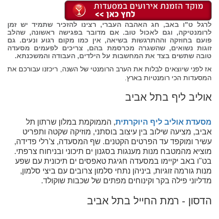
לרגל ט"ו באב, חג האהבה העברי, רצינו להזכיר שתמיד יש זמן
לרומנטיקה, וגם לאכול טוב. אם מדובר בפגישה ראשונה, שהלב
פועם בחוזקה וההתרגשות בשיאה, אין כמו מקום רגוע ונעים. גם
זוגות נשואים, שהשגרה מכרסמת בהם, צריכים לפעמים מסעדה
טובה שתשים בצד את המחשבות על הילדים, העבודה והמשכנתא.
אז לפני שיוצאים לבלות את הערב הרומנטי של השנה, ריכזנו עבורכם את
המסעדות הכי רומנטיות בארץ.
אוליב ליף בתל אביב
מסעדת אוליב ליף היוקרתית
, הממוקמת במלון שרתון תל
אביב, מציעה שילוב בין עיצוב בוסתני, מוזיקה שקטה ותפריט
עשיר ומוקפד עד הפרטים הקטנים. שף המסעדה, צ'רלי פדידה,
מוציא מהמטבח מנות מענגות בסגנון ים תיכוני ובניחוח צרפתי.
בט"ו באב יקיימו במסעדה חגיגת טאפסים ים תיכונית עם שפע
מנות גורמה זוגיות, ביניהן נתחי סלמון צרובים עם ביצי סלמון,
מדליוני פילה בקר וקינוחים מפתים של שכבות שוקולד.
הדסון - רמת החייל בתל אביב