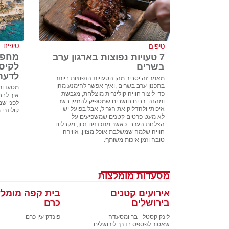
טיפים
טיפים
מחפש
7 טעויות נפוצות בארגון ערב
לקיס
בשרים
לדעת
מאמר זה יסביר מהן הטעויות הנפוצות ביותר
בתכנון ערב בשרים ,ואיך אפשר להימנע מהן
מסעדות 
כדי ליצור חוויה קולינרית מוצלחת, מגבשת
איך לבח
ומהנה. רבים חושבים שמספיק להזמין בשר
לפני שמז
איכותי ולהדליק את הגריל, אבל בפועל יש
קולינרי 
לא מעט פרטים קטנים שמשפיעים על
הצלחת הערב. כאשר מתכננים נכון, מקבלים
חוויה שלמה שמשלבת אוכל מצוין, אווירה
טובה וזמן איכות משותף.
מסעדות מומלצות
אירועים קטנים
בית קפה מומלץ
בירושלים
כרם
לינק קסטל - בר ומסעדה
פונדק עין כרם
שאסור לפספס בדרך לירושלים