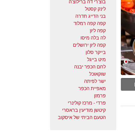
בוצ'רי דה ברילוצ'ה
לינק קסטל
בני הדייג חדרה
קפה קפה רמלוד
קפה ליון
לה בלה מיסו
קפה ליון ירושלים
בייקר סלון
מיט בייגל
לחם הכפר יבנה
שוקאוכל
ישר לפיתה
מאפיית הכפר
פרמזן
פרדי - מרכז קולינרי
קיטשן מודיעין בראסרי
הטעם הביתי של איסקוב