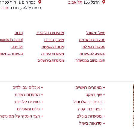
הרצל 156
תל אביב
כפר הים 1, חוף כפר
גבעת אולגה, חדרה
חדרה
משלוחי אוכל
מסעדות בתל אביב
פורום
מסעדות רומנטיות
מועדון חברים
rants in Israel
מסעדות באילת
ארוחות עסקיות
אירועים
קופונים למסעדות
מסעדות כשרות
מסעדות בחיפה
הזמן מקום במסעדה
מסעדות בירושלים
מאמרים ראשיים
אוכלים עם ילדים
שף בשקט
מסעדות כשרות
ברים, יין ואלכוהול
סופרים קלוריות
קפה ובתי קפה
כלים ומאכלים
מסעדות בעולם
הצד העסקי של מסעדנות
סדנאות בישול