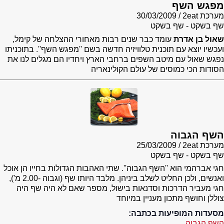
מפגש השף
מערכת 2eat
30/03/2009
שף בשקט - שף בשקט
שאול בן אדרת
עומד כבר שנים רבות מאחורי ההצלחה של קימל,
ועכשיו יוצא עם תוכנית טלוויזיה חדשה בשם ''מפגש השף''. בתוכניתו
נפגש שאול עם מיטב השפים ברחבי הארץ ויחדיו הם מגלים לנו את
הסודות הכי כמוסים של עולם הקולינאריה
השף הגבוה
מערכת 2eat
25/03/2009
שף בשקט - שף בשקט
חגי אברהמי הוא ''השף הגבוה''. שתי האהבות הגדולות בחייו הן אוכל
ואנשים, ולכן החליט לשלב ביניהן. מלבד היותו שף (וגבוה -2.00 מ'),
חגי מעביר הדרכות וסדנאות בישול, מספר שאם לא היה שף היה
צוללן וחושף מתכון מעניין במיוחד
מסעדות המופיעות בכתבה:
השף הגבוה