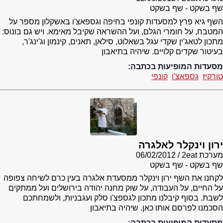
שף בשקט - שף בשקט
השף גיא פרץ למסעדות קונפי בחיפה וגספאצ'ו באשקלון מספר על
המטבח, על חומרי הגלם, ועל ההשראה שקיבל מאימא. ויש גם בונוס:
מתכון לטאג'ין שקדי עגל בשאלוט, סילאן, תאנים, קינמון וג'ינג'ר,
בעיטור שקדים קלויים. שיהיה בתיאבון
מסעדות המופיעות בכתבה:
טורקיז
גספאצ'ו
קונפי
ירון וינקלר לאלגרה
מערכת 2eat
06/02/2012
שף בשקט - שף בשקט
לקחנו את השף ירון וינקלר ממסעדת אלגרה בעין כרם לשיחה צפופה
על החיים, על העבודה, על שוק מחנה יהודה בירושלים ועל ממתקים
לשבת. בסוף קיבלנו מתכון לגספצ'ו סלק ועגבניות, ולשמחתכם
הסכמנו לפרסם אותו כאן. שיהיה בתיאבון
מסעדות המופיעות בכתבה: