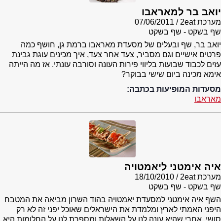
יואב בר למאראבו
מערכת 2eat
07/06/2011
שף בשקט - שף בשקט
יואב בר, שף ובעלים של מסעדת מאראבו ברמת גן, חושף כמה
פרטים אישיים וגם מסביר, צעד אחר צעד, איך מכינים עוגת גבינת
עזים לכבוד שבועות בליווי פירות העונה וסורבה עונתי. אז מה הייתה
אימא מכינה ביום שישי בבוקר?
מסעדות המופיעות בכתבה:
מאראבו
איה אימטני ליאמטויה
מערכת 2eat
18/10/2010
שף בשקט - שף בשקט
השף איה אימטני למסעדת יאמטויה בהוד השרון מביאה את המטבח
היפני האמתי לארץ ומלמדת את הישראלים שאוכל יפני זה לא רק
סושי. אחרי שהיא עונה לנו על השאלות ומספרת לנו על החלומות היא