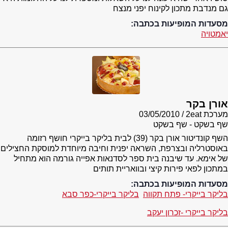
גם מנדבת מתכון לקינוח יפני מנצח
מסעדות המופיעות בכתבה:
יאמטויה
אורן בקר
מערכת 2eat
03/05/2010
שף בשקט - שף בשקט
השף קונדיטור אורן בקר (39) לבית בליקר בייקרי חושף רזומה
באוסטרליה ובצרפת, השראה יפנית וחיבה מיוחדת למוסקת החצילים
של אימא. עד שיבנה בית ספר לסדנאות אפייה גורמה הוא מתחיל
במתכון לפאי פירות קיצי ובוואריית תותים
מסעדות המופיעות בכתבה:
בליקר בייקרי- פתח תקווה
בליקר בייקרי-כפר סבא
בליקר בייקרי -זכרון יעקב