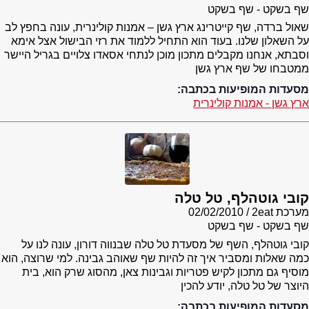
שף בשקט - שף בשקט
שאול ברדה, שף קייטרינג ארץ גשן – אמנות קולינרית, עונה בחפץ לב
על השאלון שלנו. בעוד הוא התחיל ללמוד את רזי הבישול אצל אימא
וסבתא, אנחנו מקבלים מתכון מוכן לנתחי אסאדו צלויים בגריל היישר
ממטבחו של שף ארץ גשן
מסעדות המופיעות בכתבה:
ארץ גשן - אמנות קולינרית
קובי גוטהלף, טל טלה
מערכת 2eat
02/02/2010
שף בשקט - שף בשקט
קובי גוטהלף, השף של מסעדת טל טלה שבנווה דורון, עונה לנו על
כמה שאלות ומסביר איך זה להיות שף שאוהב גבינה. למי שרוצה, הוא
מוסיף גם מתכון לקיש פטריות וגבינות צאן, מהסוג שרק הוא, בית
היוצר של טל טלה, יודע להכין
מסעדות המופיעות בכתבה: