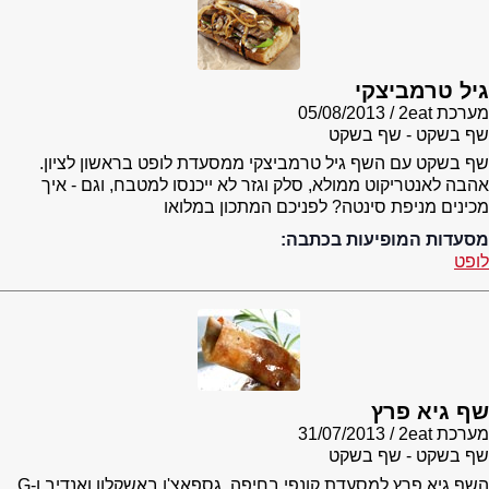
גיל טרמביצקי
מערכת 2eat
05/08/2013
שף בשקט - שף בשקט
שף בשקט עם השף גיל טרמביצקי ממסעדת לופט בראשון לציון.
אהבה לאנטריקוט ממולא, סלק וגזר לא ייכנסו למטבח, וגם - איך
מכינים מניפת סינטה? לפניכם המתכון במלואו
מסעדות המופיעות בכתבה:
לופט
שף גיא פרץ
מערכת 2eat
31/07/2013
שף בשקט - שף בשקט
השף גיא פרץ למסעדת קונפי בחיפה, גספאצ'ו באשקלון ואנדיב ו-G