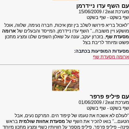
עם השף עדו ניידרמן
מערכת 2eat
15/06/2009
שף בשקט - שף בשקט
''לאכול בריא פירושו לשלב בין זמן איכות, חברה נעימה, שלווה, אוכל
מושקע ויין משובח...'' השף עדו ניידרמן, המייסד והבעלים של
ארומה
מסעדת שף
, בזכרון יעקב, עונה על שאלון השפים שלנו ומציג מתכון
פשוט ומיוחד לריבת בצל
מסעדות המופיעות בכתבה:
ארומה מסעדת שף
עם פיליפ פרפר
מערכת 2eat
01/06/2009
שף בשקט - שף בשקט
''לעולם לא אשכח את טעמו של קיפוד הים. המרקם נעים, אבל
הטעם...'' בואו להכיר את השף של
מסעדת אחוזת שולמית
בראש
פינה– פיליפ פרפר. פיליפ מספר על חוויותיו כשף ומציג מתכון מיוחד