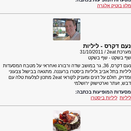
מלון בוטיק אלגרה
נעם דקרס - ליליות
מערכת 2eat
31/10/2011
שף בשקט - שף בשקט
נעם דקרס, 36, גר במושב שדה ורבורג ואחראי על מטבח המסעדות
ליליות בתל אביב וליליות ביסטרו ברעננה. מתגאה בבישול צבעוני
ומדויק, חולם על דגים ומעניק לקוראי 2eat מתכון לצלעות טלה עם
דבש, זעתר וארטישוק ירושלמי
מסעדות המופיעות בכתבה:
ליליות
ליליות ביסטרו