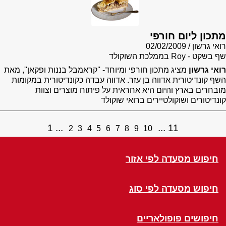
מתכון ליום חורפי
רואי גרשון
02/02/2009
שף בשקט - Roy בממלכת השוקולד
רואי גרשון
מציג מתכון חורפי ומיוחד- ''קראמבל בננות ופקאן'', מאת
השף קונדיטורית אדווה בן עזר. אדווה עבדה כקונדיטורית במקומות
מובחרים בארץ והיום היא אחראית על פיתוח מוצרים וצוות
קונדיטורים ושוקולטיירים ברואי שוקולד
1
11
2
3
4
5
6
7
8
9
10
חיפוש מסעדה לפי אזור
חיפוש מסעדה לפי סוג
חיפושים פופולאריים