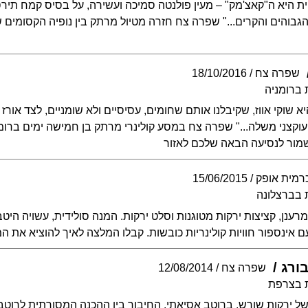
ת היא ה"קאצ'מק" – מעין פולנטה סמיכה ועשירה, על בסיס קמח תיר
גבוהים והקרים..." שפרה צח חזרה מטיול מרתק בין נופיה הקסומים ש
שפרה צח
18/10/2016
 ברומניה
א שוקי אווז, שקיבלנו אותם שחומים, עסיסיים ולא שומניים, לצד אור
קצני משלה..." שפרה צח במסע קולינרי מרתק בן חמישה ימים ברומ
שמור לנסיעה הבאה שלכם לאזור
רמית אופק
15/06/2015
 בברצלונה
מרענן, קציצות ירקות מטוגנות וסלט ירקות. המנה סולידית, עשויה היט
 אינספור חוויות קולינריות כובשות. קבלו המלצה לאיך להוציא את ה
ורג
שפרה צח
12/08/2014
ת בצרפת
ם של ירקות שורש, ברוטב אסיאתי. החיבור בין ההכנה המסורתית לרוטב 