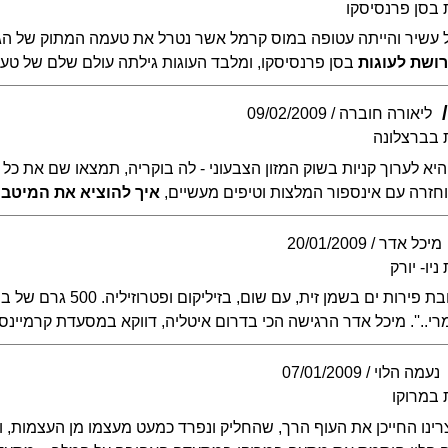
 בסן פרנסיסקו
 עשיר והייתה עטופה במוס קרמל אשר נטרל את טעמה המתוק של הגבינה
ושת לעוגות
בסן פרנסיסקו, ומלבד העוגות גילתה עולם שלם של טעמי
ליאורה חוברה
09/02/2009
 בברצלונה
היא לערוך קניות בשוק המזון הצבעוני - לה בוקריה, תמצאו שם את כל סו
חזרה עם אינספור המלצות וטיפים מעשיים,
איך להוציא את המיטב
מיכל אדר
20/01/2009
יו- יורק
''אנחנו בחרנו במנת תערובת פ
י..''. מיכל אדר הרגישה הכי בדרום איטליה, דווקא במסעדת קרמיינס ב
נעמה הלוי
07/01/2009
 במרוקו
רינו החייכן את העוף הרך, שהחליק ונפרד כמעט מעצמו מן העצמות, ו