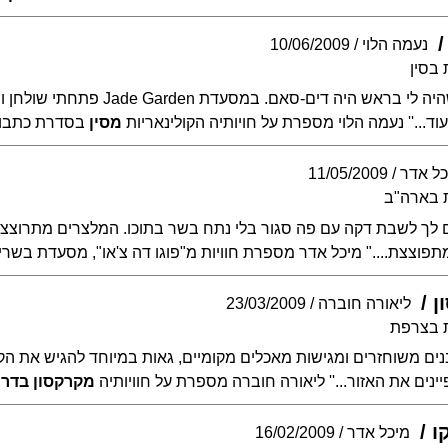
נעמה הלוי
10/06/2009
בסין
''בתחילת הטיול, כל מה שהיה לי בראש 
ד...'' נעמה הלוי מספרת על חויותיה הקולינאריות
מסין
בסדרת כתבו
כל אדר
11/05/2009
 בארה"ב
 לך לשבת דקה עם פה סגור בלי נתח בשר בתוכו. המלצרים מתרוצצים
תפוצצת...." מיכל אדר מספרת חוויות מ"פוגו דה צ'או", מסעדת בשר
ן
ליאורה חוברה
23/03/2009
ת בצרפת
נים משוחזרים ומגישות מאכלים מקומיים, גאות במיוחד להגיש את ה
ים את האזור...'' ליאורה חוברה מספרת על חוויותיה
מקרקסון בדרו
ו
מיכל אדר
16/02/2009