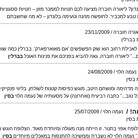
ן? ליאורה חוברה מציעה לכם חנויות לממכר מזון – חנויות ססגוניות ב
יות טבע למכביר. לחופשה מהנה וטעימה בלונדון – לא מה שחשבתם
אורה חוברה
23/11/2009
בברלין
אכילת רחוב הוא שוק הפשפשים 'אם מאוארפארק'. בברלין כמה שווק
ם..." ליאורה חוברה, גאה להביא בפניכם את פנינות האוכל
בברלין
נעמה הלוי
24/08/2009
בסין
 מדהימה ומושחם היטב, מוגש כפיסות קטנות לשולחן, בליווי פנקייקים ק
 טוב...'' כתבה רביעית (ואחרונה) על מסעותיה של נעמה הלוי
בסין
ה!
נעמה הלוי
25/07/2009
בסין
לופח אפוי בתנור. זו הייתה מנה מעולה ומיוחדת מאוד. הצלופח הוגש 
ן...'' נעמה הלוי לא נשברת וממשיכה להתנסות במאכלים מיוחדים
בסין