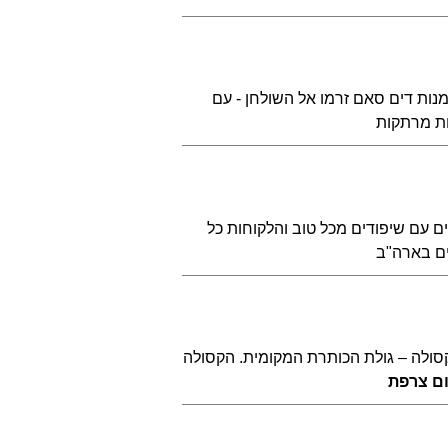
היה דים-סאם. במסעדת Jade Garden פתחתי שולחן ומנות דים סאם זרמו אל השולחן - עם
ת מרתקות
 עם שיפודים מכל טוב והלקוחות כל
ים בארה"ב
קסולה – גולת הכותרת המקומית. הקסולה
ם צרפת