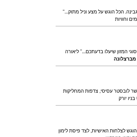
. הכל הוגש על מצע וניל מתוק...''
ם וחוויות
גי המזון שיעלו בדעתכם...'' ליאורה
 מברצלונה
ירות ים בשמן זית, עם שום, בזיליקום ופטרוזיליה. 500 גרם של בשר לובסטר עסיסי, צדפות המחליקות
ניו יורק
הוגש לצלחות האישיות, לצד פיסת לימון