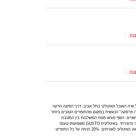
ות
ות
טו על שיח האוכל האיטלקי בתל אביב. דרך הפיצה הדקה
 פרסקה" הנעשית במקום מהחומרים הטובים ביותר
חדשניים. השף מגיש מנות המשלבות בין המטבח
האיטלקי המסורתי לבין המטבח המודרני והיצירתי. באיטלקית GUSTO משמעותו טעם!
המטרה של גוסטו להביא את טעם ההנאה האיטלקי לאורחים. 20% הנחה על כל התפריט