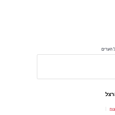
 הערים
רצל
ות