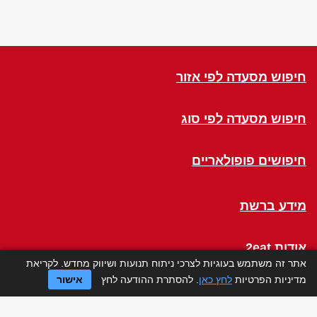
חיפוש מסעדה לפי אזור
חיפוש מסעדה לפי סוג
חיפושים פופולאריים
מידע ברשת
אודות 2eat
אתר זה משתמש בעוגיות לצרכי ניתוח תנועות ושיווק מחדש. לקריאת
מדיניות הפרטיות
לחץ כאן
. להסתרת ההודעה לחץ
אישור
Click a Table