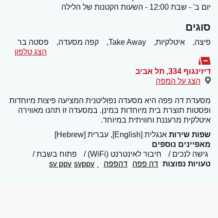
יום ב' - שבת 12:00 - השעות הקטנות של הלילה
סוגים
פיצה,
איטלקיות,
Take Away,
קפה מסעדה,
פסטה בר
הצג טלפון
דיזינגוף 334
,
תל אביב
הצג על המפה
מסעדת דה פפה היא מסעדה נפוליטנית המציעה פיצות מיוחדות
ופסטות תוצרת בית מיוחדות במינן. במסעדה זו תהנו מאווירה
איטלקית מרעננת וחוויתית במיוחד.
שפות שירות
אנגלית [English], עברית [Hebrew]
מאפיינים נוספים
גישה לנכים
חיבור לאינטרנט (WiFi)
פתוח בשבת
טעויות נפוצות
דה פפה
דהפפה
sv ppv
svppv