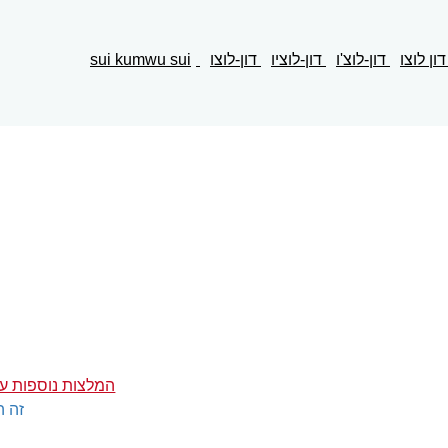
ון לוצו
דון-לוצ'ו
דון-לוציו
דון-לוצו
sui kumwu
sui
המלצות נוספות על 
זה ה