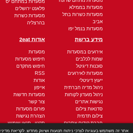
מסעדות מתחם שרונה
מסעדות במתחם יס
מסעדות בממילא
פלאנט ירושלים
מסעדות כשרות בתל
מסעדות כשרות
אביב
בהרצליה
מסעדות בנמל יפו
מידע ברשת
אודות 2eat
אירועים במסעדות
מסעדות
שמות לכלבים
חיפוש מסעדות
סוכנות דיגיטל
חיפוש מתקדם
מסעדות לאירועים
RSS
ייעוץ דיגיטלי
אודות
ניהול מדיה חברתית
אייפון
ניהול מועדון לקוחות
מסעדות חדשות
נגישות אתרים
צור קשר
סדנאות צילום
פורום מסעדות
צילום תדמית
הצהרת נגישות
חברת קידום אתרים
תקנון - תנאי שימוש
קידום ממומן
מדיניות הפרטיות
אתר זה משתמש בעוגיות לצרכי ניתוח תנועות ושיווק מחדש. לקריאת מדיני