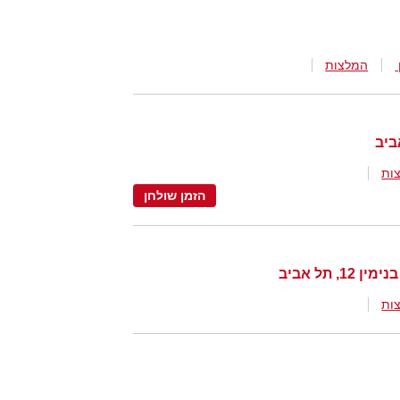
המלצות
ות
הזמן שולחן
ות