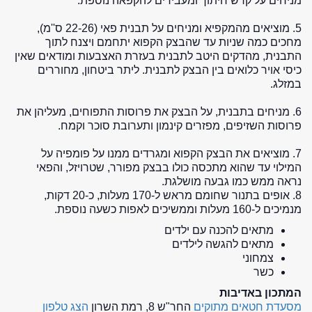
מניחים על קרש חיתוך ומעבירים להקפאה נוספת.
5. מוציאים מהמקפיא ומניחים על תבנית פאי (22-26 ס''מ),
מחכים כמה שניות עד שהבצק הקפוא יתחמם ויצנח לתוך
התבנית, מהדקים היטב לתבנית בעזרת האצבעות ומודאים שאין
כיסי אויר כלואים בין הבצק לתבנית. ליתר ביטחון, מחוררים
במזלג.
6. מניחים בתבנית, על הבצק את פרוסות התפוחים, מעליהן את
פרוסות השזיפים, מפזרים קינמון ותערובת סוכר וקמח.
7. מוציאים את הבצק הקפוא ומגרדים ממנו על פומפיה על
המילוי עד שהוא מתכסה כולו בבצק מפורר, שטרויזל, והפאי
נראה ממש כמו גבעה מושלגת.
8. אופים בתנור שחומם מראש ל-170 מעלות, כ-20 דקות,
מנמיכים ל-160 מעלות וממשיכים לאפות כשעה נוספת.
מתאים להכנה עם ילדים
מתאים להגשה לילדים
צמחוני
כשר
המתכון באדיבות
מסעדת חטאים מתוקים
החר"ש 8, רמת השרון
הצג טלפון