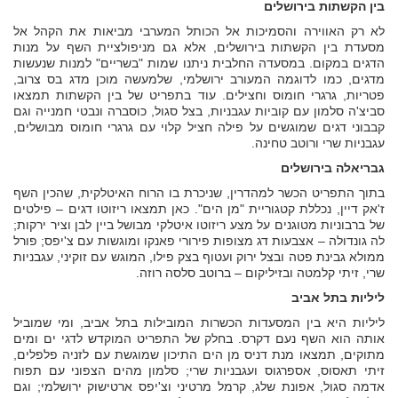
בין הקשתות בירושלים
לא רק האווירה והסמיכות אל הכותל המערבי מביאות את הקהל אל
מסעדת בין הקשתות בירושלים, אלא גם מניפולציית השף על מנות
הדגים במקום. במסעדה החלבית ניתנו שמות "בשריים" למנות שנעשות
מדגים, כמו לדוגמה המעורב ירושלמי, שלמעשה מוכן מדג בס צרוב,
פטריות, גרגרי חומוס וחצילים. עוד בתפריט של בין הקשתות תמצאו
סביצ'ה סלמון עם קוביות עגבניות, בצל סגול, כוסברה ונבטי חמנייה וגם
קבבוני דגים שמוגשים על פילה חציל קלוי עם גרגרי חומוס מבושלים,
עגבניות שרי ורוטב טחינה.
גבריאלה בירושלים
בתוך התפריט הכשר למהדרין, שניכרת בו הרוח האיטלקית, שהכין השף
ז'אק דיין, נכללת קטגוריית "מן הים". כאן תמצאו ריזוטו דגים – פילטים
של ברבוניות מטוגנים על מצע ריזוטו איטלקי מבושל ביין לבן וציר ירקות;
לה גונדולה – אצבעות דג מצופות פירורי פאנקו ומוגשות עם צ'יפס; פורל
ממולא גבינת פטה ובצל ירוק ועטוף בצק פילו, המוגש עם זוקיני, עגבניות
שרי, זיתי קלמטה ובזיליקום – ברוטב סלסה רוזה.
ליליות בתל אביב
ליליות היא בין המסעדות הכשרות המובילות בתל אביב, ומי שמוביל
אותה הוא השף נעם דקרס. בחלק של התפריט המוקדש לדגי ים ומים
מתוקים, תמצאו מנת דניס מן הים התיכון שמוגשת עם לזניה פלפלים,
זיתי תאסוס, אספרגוס ועגבניות שרי; סלמון מהים הצפוני עם תפוח
אדמה סגול, אפונת שלג, קרמל מרטיני וצ'יפס ארטישוק ירושלמי; וגם