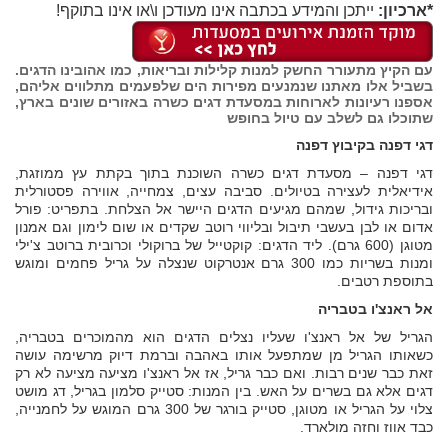
*ארכיון:
ייתכן והמידע בכתבה אינו מעודכן ו\או אינו בתוקף!
עם הקיץ מתעורר החשק למנות קלילות ובריאות, כמו אהובינו הדגים.
בשביל אלו מאתנו שנמנעים מפירות הים שלפעמים מתלווים אליהם,
אספנו רעיונות לארוחות במסעדת דגים כשרה באזורים שונים בארץ,
שתוכלו גם לשלב עם טיול בחופש
דגי דפנה בקיבוץ דפנה
דגי דפנה – מסעדת דגים כשרה השוכנת בתוך בקתת עץ ממוזגת,
אידיאלית לעצירה בטיולים. סביבה עצים, צמחייה, אווירה פסטורלית
ובריכות גידול, שמהם מגיעים הדגים היישר אל הצלחת. בתפריט: פורל
אדום או לבן בעשבי תיבול ובליווי רוטב שקדים או שום לימון וגם אמנון
מטוגן (600 גרם). ליד הדגים: קוקטייל של ברוקולי וכרובית ברוטב צ'ילי
ומנות בשריות כמו 300 גרם אנטרקוט שנצלה על גריל פחמים ומוגש
בתוספת רטבים.
אל ראנצ'ו בטבריה
הגריל של אל ראנצ'ו שעליו נצלים הדגים הוא מהמוכרים בטבריה,
כשאותו הגריל מן שמתפעל אותו באהבה וברמת דיוק מרשימה עושה
זאת כבר שנים רבות. ואם כבר גריל, אז אל ראנצ'ו מציעה מציעה לא רק
דגים אלא גם בשרים על האש. בין המנות: סטייק סלמון בגריל, דג מושט
צלוי על הגריל או מטוגן, סטייק בורגר של 300 גרם המוגש על לחמנייה,
כבד אווז וחזה מולארד.