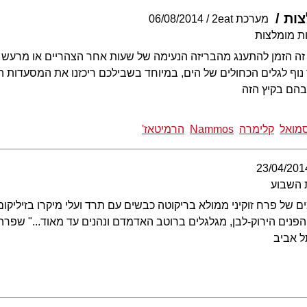
צות
מערכת 2eat
06/08/2014
ת מומלצות
ים. זה הזמן להתענג מהבריזה הנעימה של שעות אחר הצהריים או מרע
נוף לגלים הכחולים של הים, במיוחד בשבילכם ריכזנו את המסעדות ה
בהם בקיץ הזה
מואל
קלימרה
Nammos
הרמיטאז'
23/04/201
 השבוע
 של פרח זוקיני ממולא בריקוטה כבשים עם תרד ועלי מיקרו בזיליקום,
הפנים הירוק-לבן, מגלגלים ברוטב האדמדם ונהנים עד מאוד..." שפר
ל אביב