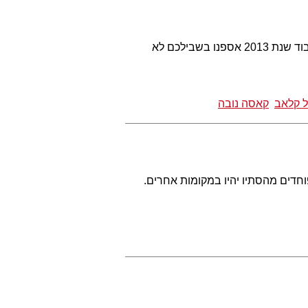
מי רוצה לרקוד על הבר? איפה שותים כל הלילה? איזו מוסיקה הולכת להטריף אתכם הערב? לכבוד שנת 2013 אספנו בשבילכם לא
 קלאב
קאסה נובה
וחדים מהסתיו יהיו במקומות אחרים.