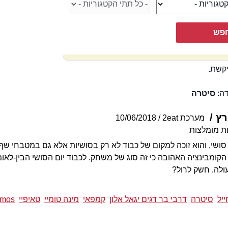
קשת.
דה:
סיטרה
רץ
מערכת 2eat
10/06/2018
ת מומלצות
סושי, והוא זוכה למקום של כבוד לא רק בסושיות אלא גם במטבחי שף
 הקומבינציה האהובה כי זה סוג של משחק. לכבוד יום הסושי הבין-לאו
ולה. חשק לרול?
יל
סיטרה
דרבי בר דגים יגאל אלון
קמפאי
מינה טומיי
טאיפיי
mos