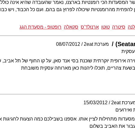
 המסעדות הכי רומנטיות בארצנו, נאמר שהעובדה שהיא אינה כוללת ש
ן להפחית מהרומנטיות שיכולה לפרוץ גם בהם. ועם כל הכבוד, ויש כבוד
נה
סיטרה
טוטו
ארנולד'ס
סקאלה
רופטופ - מסעדת הגג
מערכת 2eat
08/07/2012
עסקית
רה אירופית יוקרתית שוכנת בסי אנד סאן, על קו החוף של תל אביב, 
', בשעת צהריים, תוכלו ליהנות כאן מארוחה עסקית משובחת
ערכת 2eat
15/03/2012
ואירועים
מסעדות מתחילות לציין אותו. אספנו בשבילכם כמה הצעות לחגיגות א
נעבור את האביב בשלום