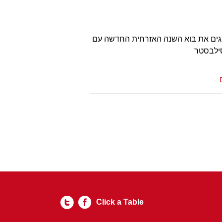
חוגגים את בוא השנה האזרחית החדשה עם
סילבסטר
Click a Table