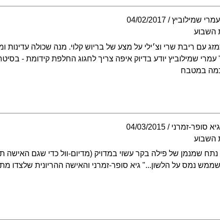
מרי שמילוביץ
04/02/2017
 השבוע
זג עם ריבת שרי וצ׳ילי על מצע של בריוש קלוי. מנה שכולה עדינות ו
" עמרי שמילוביץ יודע בדיוק איפה צריך לחגוג החלפת קידומת - בסיטר
כמה במטבח
יא סופר-זמרני
04/03/2015
 השבוע
. נתח שמנמן של פילה בקר עשוי במדויק (מדיום-וול כדי שגם האישה תו
ממש נמס על הלשון..." גיא סופר-זמרני והאישה ההריונית שלצדו מ