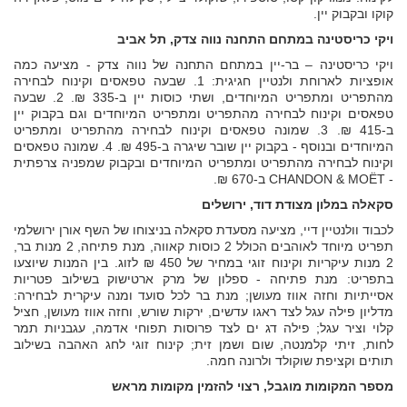
קוקו ובקבוק יין.
ויקי כריסטינה במתחם התחנה נווה צדק, תל אביב
ויקי כריסטינה – בר-יין במתחם התחנה של נווה צדק - מציעה כמה
אופציות לארוחת ולנטיין חגיגית: 1. שבעה טפאסים וקינוח לבחירה
מהתפריט ומתפריט המיוחדים, ושתי כוסות יין ב-335 ₪. 2. שבעה
טפאסים וקינוח לבחירה מהתפריט ומתפריט המיוחדים וגם בקבוק יין
ב-415 ₪. 3. שמונה טפאסים וקינוח לבחירה מהתפריט ומתפריט
המיוחדים ובנוסף - בקבוק יין שובר שיגרה ב-495 ₪. 4. שמונה טפאסים
וקינוח לבחירה מהתפריט ומתפריט המיוחדים ובקבוק שמפניה צרפתית
- CHANDON & MOËT ב-670 ₪.
סקאלה במלון מצודת דוד, ירושלים
לכבוד וולנטיין דיי, מציעה מסעדת סקאלה בניצוחו של השף אורן ירושלמי
תפריט מיוחד לאוהבים הכולל 2 כוסות קאווה, מנת פתיחה, 2 מנות בר,
2 מנות עיקריות וקינוח זוגי במחיר של 450 ₪ לזוג. בין המנות שיוצעו
בתפריט: מנת פתיחה - ספלון של מרק ארטישוק בשילוב פטריות
אסייתיות וחזה אווז מעושן; מנת בר לכל סועד ומנה עיקרית לבחירה:
מדליון פילה עגל לצד ראגו עדשים, ירקות שורש, וחזה אווז מעושן, חציל
קלוי וציר עגל; פילה דג ים לצד פרוסות תפוחי אדמה, עגבניות תמר
לחות, זיתי קלמנטה, שום ושמן זית; קינוח זוגי לחג האהבה בשילוב
תותים וקציפת שוקולד ולרונה חמה.
מספר המקומות מוגבל, רצוי להזמין מקומות מראש