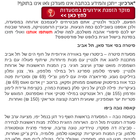
*ארכיון:
ייתכן והמידע בכתבה אינו מעודכן ו\או אינו בתוקף!
הפעם, לכבוד ולנטיין, אתם מבטיחים לעצמכם ארוחה במסעדה,
ולכן אספנו בשבילכם כמה הצעות. ובעניין הרומנטיקה, מאחר שבטח
יש לכם סיפורי אהבה משלכם, למה שלא
תשתפו אותנו
ואולי תזכו
בסדנת בישול זוגית בלופט של פודסטפס?
סיטרה בסי אנד סאן, תל אביב
מסעדת סיטרה – ביסטרו שף באווירה אירופית על חוף הים של תל אביב
מתכננת לחגוג את ולנטיין עם מנות מיוחדות, שיתוף פעולה עם בית
השמפניה מואט שנדון ועיצוב חגיגי. בין המנות הראשונות של ארוחת
ולנטיין: סשימי סלומון ספרינג רול במילוי מלפפון, גזר, צנון ומלון
בזיליקום נענע, סריראצ'ה וסויה עם לימון וצ'ילי (69 ₪) וסוכריות פטה
כבד אווז בפיסטוק שומשום ממותק ופקאן, ברוטב יין אדום ואגס (69 ₪).
בעיקריות: פילה לברק על ניוקי סלק בשמנת כמהין, בקציפת גרידת לימון
ופרמזן (155 ₪), רול אנטרקוט במילוי סטיקי אורז ואספרגוס, המוגש על
פטריות יער ושמפיניון, שעועית רחבה קצוצה וטריאקי (150 ₪) ואחרות.
קאסה נובה ביפו
בקאסה נובה – המסעדה בראשות השף ניר דגן בנמל יפו, מציעה ערב של
סעודה רומנטית מול הים. הארוחה הזוגית כוללת: מנות ראשונות לבחירה
- סביצ'ה דה פסקדו, טירדיטו, טונה צרובה, שיפודי פרגית וטוסטאדה
סלמון, ובין המנות העיקריות: קנקאטו סלמון, פלומיה, ג'רק צ'יקן ואחרות,
לקינוח: מנגו קון קסו, סוספירו, שוקולד צ'ילי, טקילה ליים מוס, פלאן דה