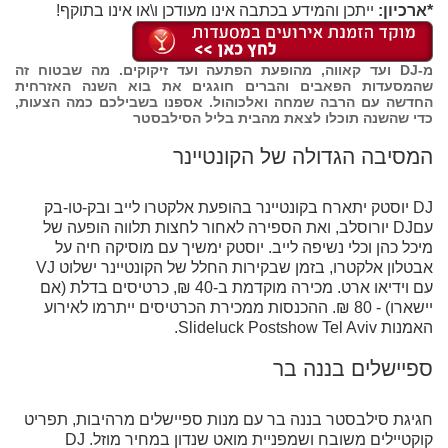
*ארכיון:
ייתכן והמידע בכתבה אינו מעודכן ו\או אינו בתוקף!
מ-DJ ועד קאווה, מהופעת הפתעה ועד זיקוקים. מה שבטוח זה
שהמסעדות הפאבים והברים חוגגים את בוא השנה האזרחית
החדשה עם הרבה שמחה ואלכוהול. אספנו בשבילכם כמה הצעות,
כדי שהשנה תוכלו לצאת מהבית בליל הסילבסטר
המסיבה הגדולה של הקונטיינר
DJ יוסטק יתארח בקונטיינר בהופעת אלקטרו לייב ובק-טו-בק
עםDJ יורוסלב, ואת הספירה לאחור לחצות תלווה הופעה של
מיכל כהן וכלי נשיפה לייב. יוסטק ימשיך עם מוסיקה חיה על
אבטלון אלקטרו, בזמן שבקירות החלל של הקונטיינר ישלוט VJ
עם וידיאו ארט. מכירה מוקדמת ב-40 ₪, כרטיסים בדלת (אם
יישארו) - 80 ₪. ההכנסות ממכירת הכרטיסים ייתרמו לאירוע
האמנות Slideluck Postshow Tel Aviv.
ספיישלים בננה בר
חגיגת סילבסטר בננה בר עם מנות ספיישלים מרהיבות, תפריט
קוקטיילים משובח ושמפניית מואט שנדון במחיר מוזל. DJ