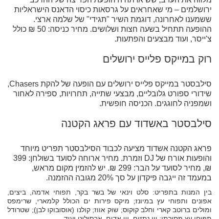
ירושלמים – מי שאחראים על גרסאות כיסוי הדאנס הישראליות
ששמענו לאחרונה, דוגמת השיר "תגידי" של שלמה ארצי.
ההופעה תתחיל בשעה חצות ושלושים. מחיר כניסה: 50 ₪ כולל
צ'ייסר, ועוד מבצעים והפתעות.
רוק במייקס פלייס ירושלים
סילבסטר במייקס פלייס ירושלים עם הופעה של להקת Chasers,
שידורי ספורט גלובליים, מבצעי שתייה, תחרויות, ספירה לאחור
ושמפניה לחוגגים. הכניסה חופשית.
סילבסטר באשדוד עם פראג הקטנה
פראג הקטנה אשדוד מציעה לכבוד הסילבסטר תפריט מיוחד
והופעות אורח של DJ וזמרת. מחיר ארוחה לסועד בשולחן: 399
₪, מחיר לסועד על הבר: 299 ₪. יש להזמין מקום מראש,
במעמד זה ייגבה פיקדון על סך 20% מגובה ההזמנה.
בין המנות בתפריט: סלט וינאי של בשר בקר, תפוחי אדמה, ביצים,
אפונים ותפוחי עץ במיונז; מיקס פירות ים הכולל קלמארי, שרימפס
ומולים ברוטב קארי וחלב קוקוס; שוק אווז; קולנו (אוסובוקו לבן); שטרודל
תפוחי עץ מסורתי; יין נתזים, יין אדום, אבסולוט ועוד.