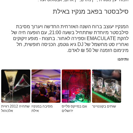
סילבסטר בפאב מנקיז באילת
המנקיז יעוצב ברוח השנה האזרחית החדשה ויערוך מסיבת
סילבסטר מיוחדת שתתחיל בשעה 21:00, עם הופעה חיה של
להקת EMACULATE וספירה לאחור. בחצות - מופע זיקוקים
ואחריו סט מחשמל של DJ גיא גוטמן. הכניסה חופשית, חל
מינימום הזמנה של 50 ₪ לאדם.
ותיהנו
שותים בקונטיינר
וגם במייקס פלייס
מסיבה במנקיז
שתהיה 2012 רוויית
ירושלים
אילת
אלכוהול