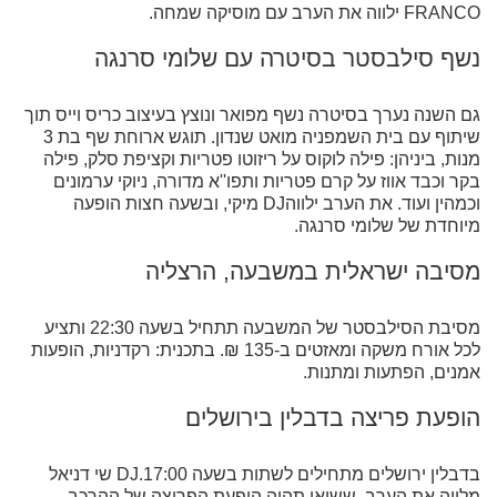
FRANCO ילווה את הערב עם מוסיקה שמחה.
נשף סילבסטר בסיטרה עם שלומי סרנגה
גם השנה נערך בסיטרה נשף מפואר ונוצץ בעיצוב כריס וייס תוך
שיתוף עם בית השמפניה מואט שנדון. תוגש ארוחת שף בת 3
מנות, ביניהן: פילה לוקוס על ריזוטו פטריות וקציפת סלק, פילה
בקר וכבד אווז על קרם פטריות ותפו''א מדורה, ניוקי ערמונים
וכמהין ועוד. את הערב ילווהDJ מיקי, ובשעה חצות הופעה
מיוחדת של שלומי סרנגה.
מסיבה ישראלית במשבעה, הרצליה
מסיבת הסילבסטר של המשבעה תתחיל בשעה 22:30 ותציע
לכל אורח משקה ומאזטים ב-135 ₪. בתכנית: רקדניות, הופעות
אמנים, הפתעות ומתנות.
הופעת פריצה בדבלין בירושלים
בדבלין ירושלים מתחילים לשתות בשעה 17:00.DJ שי דניאל
מלווה את הערב, ששיאו תהיה הופעת הפריצה של ההרכב