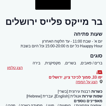
בר מייקס פלייס ירושלים
שעות פתיחה
יום א' - שבת 11:00 - עד הלקוח האחרון
Haappy Hour כל יום מ 15:00-20:00 וכל היום בשבת
סוגים
ברים / פאבים,
בשרים,
מקסיקנית,
בירה
הצג טלפון
יפו 33, סמוך לכיכר ציון
,
ירושלים
הצג על המפה
כשרות
רבנות עירונית [בשרי]
שפות שירות
אנגלית [English], עברית [Hebrew]
מאפיינים נוספים
אופציה צמחונית
הופעות
מזגן
מסעדה כשרה
מקרן /