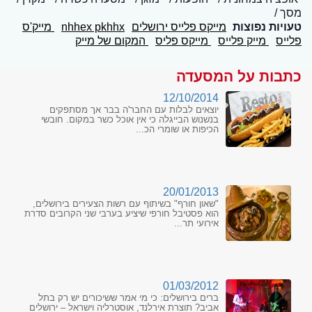
מסך
טעויות נפוצות
מייקס פלייס ירושלים
nhhex pkhhx
מייק'ס
פלייס
מייק פלייס
מייקס פליס
המקום של מייק
כתבות על המסעדה
12/10/2014
יוצאים לבלות עם החבר'ה בבר אך מסתפקים
בנשנוש הבייגלה כי אין אוכל כשר במקום. חובשי
הכיפות או שומרי הכ...
20/01/2013
"שאון חורף" בשיתוף עם רשות הצעירים בירושלים,
הוא פסטיבל חורפי שיציע בערבי שני הקרובים סדרת
אירועי תר...
01/03/2012
ברים בירושלים: כי מי אמר ששיכורים יש רק בתל
אביב? תוצרת אירלנד, אוסטרליה וישראל – ירושלים