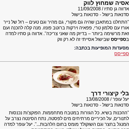
אסיה שמחוץ לווק
אדווה גן סתיו
11/09/2008
סדנאות בישול - סדנאות בישול
''התחלנו במתאבן שהיה גם מקורי, גם מהיר וגם טעים – רול של נייר
אורז עם סלמון טרי, פפאיה וירקות ברוטב פונזו. מנה קלה להכנה ועם
זאת מרשימה ביותר – בדיוק מה שאני צריכה''. אדווה גן סתיו למדה
ב
ספייסס
שבישול אסייתי זה לא רק ווק
מסעדות המופיעות בכתבה:
ספייסס
בלי קיצורי דרך
יעל עופר
13/08/2008
סדנאות בישול - סדנאות בישול
''ההכנות בשיא. כל הגזרות במטבח מתחממות. הפוקצ'ות נכנסות
לתנורים, על הכיריים מרתיחים מים לפסטה, נתח הסינטה נצרב על
המנגל בחצר וגם השוקולד מומס בחום הלהבות...''. יעל עופר למדה