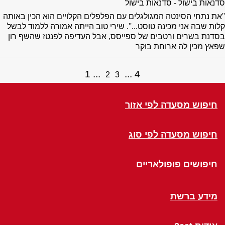
סדנאות בישול - סדנאות בישול
''את נתחי הסינטה המגולגלים עם הפלפלים הקלויים הוא הכין באותה
קלות שבה אני מכינה טוסט...''. שירי טוב הייתה אמורה ללמוד לבשל
בסדנת בשרים ורטבים של ספייסס, אבל העדיפה לפנטז שהשף רון
שפאץ מכין לה ארוחת בוקר
1
4
2
3
חיפוש מסעדה לפי אזור
חיפוש מסעדה לפי סוג
חיפושים פופולאריים
מידע ברשת