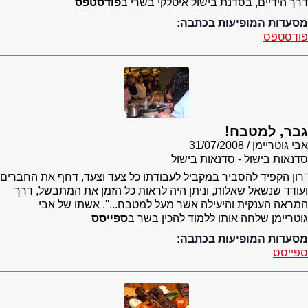
דרך הידיים, בסדנת בישול איטלקי בשרי ב
פודסטפס
מסעדות המופיעות בכתבה:
פודסטפס
גבר, למטבח!
אבי גוטריימן
31/07/2008
סדנאות בישול - סדנאות בישול
''רון הקפיד להסביר במקביל לעבודתו כל צעד וצעד, דחף את החברים
ועודד שנשאל שאלות, וניתן היה לראות כל הזמן את המתבשל, דרך
המראה הענקית והיעילה אשר מעל למטבח...''. אשתו של אבי
גוטריימן שלחה אותו ללמוד להכין בשר ב
ספייסס
מסעדות המופיעות בכתבה:
ספייסס