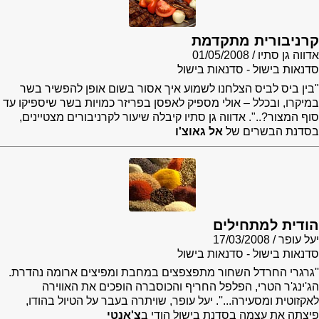
קרניבורית מתקדמת
אדווה גן סתיו
01/05/2008
סדנאות בישול - סדנאות בישול
"בין ביס לביס הצלחנו לשמוע איך אסור בשום אופן להפשיר בשר
במיקרו, ובכלל – אולי מספיק לאפסן בפריזר כמויות בשר שיספיקו עד
סוף המצור?..". אדווה גן סתיו קיבלה שיעור לקרניבורים מצטיינים,
בסדנת הבשרים של
אל גאוצ'ו
הודית למתחילים
יעל עופר
17/03/2008
סדנאות בישול - סדנאות בישול
''גרגרי החרדל השחור מתפצפצים במחבת ומפיצים ארומה נהדרת.
הג'ינג'ר הטרי, הפלפל החריף והכוסברה הופכים את האווירה
לאקזוטית ומסעירה...''. יעל עופר, שויתרה בעבר על הטיול בהודו,
פיצתה את עצמה בסדנת בישול הודי ב
צ'אנטי