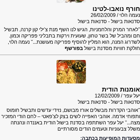
חורף נואבו-לטינו
נעמה הלוי
26/02/2009
סדנאות בישול - סדנאות בישול
''לאחר המרק והלחמניות, הגיש לנו השף מנת צ'ילי קון קרנה, תבשיל
חם ומהביל של בשר טחון, שעועית וירקות בתבליני פפריקה וכמון.
לשדרוג המנה, הוא המליץ להוסיף פפריקה מעושנת...'' נעמה הלוי,
חולקת חוויות מסדנת בישול
בפורשף
אומנות הודית
יעל עפר
12/02/2009
סדנאות בישול - סדנאות בישול
''אוהבי הקדרות מבשלים אורז מבושם, נזידי עדשים ותבשיל חומוס
ותפוחי אדמה. אוהבי האפייה לשים בצק לצ'פאטי – לחם הודי המזכיר
מצה...'' יעל עפר השתתפה בסדנת בישול הודית באננדה ונהנתה
משלל צבעוניות וטעמים הודים מסורתיים
מסעדות המופיעות בכתבה: