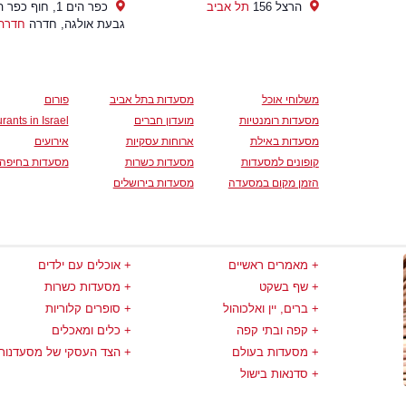
הרצל 156
תל אביב
כפר הים 1, חוף כפר
גבעת אולגה, חדרה
חדרה
משלוחי אוכל
מסעדות בתל אביב
פורום
מסעדות רומנטיות
מועדון חברים
rants in Israel
מסעדות באילת
ארוחות עסקיות
אירועים
קופונים למסעדות
מסעדות כשרות
מסעדות בחיפה
הזמן מקום במסעדה
מסעדות בירושלים
מאמרים ראשיים
אוכלים עם ילדים
שף בשקט
מסעדות כשרות
ברים, יין ואלכוהול
סופרים קלוריות
קפה ובתי קפה
כלים ומאכלים
מסעדות בעולם
הצד העסקי של מסעדנות
סדנאות בישול