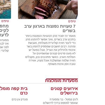
טיפים
טיפים
מחפש
7 טעויות נפוצות בארגון ערב
לקיס
בשרים
לדעת
מאמר זה יסביר מהן הטעויות הנפוצות ביותר
בתכנון ערב בשרים ,ואיך אפשר להימנע מהן
מסעדות 
כדי ליצור חוויה קולינרית מוצלחת, מגבשת
איך לבח
ומהנה. רבים חושבים שמספיק להזמין בשר
לפני שמז
איכותי ולהדליק את הגריל, אבל בפועל יש
קולינרי 
לא מעט פרטים קטנים שמשפיעים על
הצלחת הערב. כאשר מתכננים נכון, מקבלים
חוויה שלמה שמשלבת אוכל מצוין, אווירה
טובה וזמן איכות משותף.
מסעדות מומלצות
אירועים קטנים
בית קפה מומלץ
בירושלים
כרם
לינק קסטל - בר ומסעדה
פונדק עין כרם
שאסור לפספס בדרך לירושלים