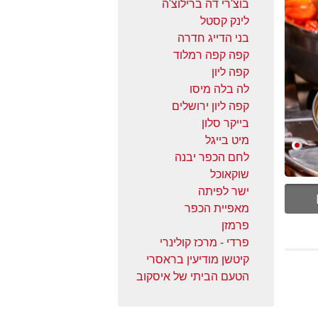
בוצ'רי דה ברילוצ'ה
לינק קסטל
בני הדייג חדרה
קפה קפה רמלוד
קפה ליון
לה בלה מיסו
קפה ליון ירושלים
בייקר סלון
מיט בייגל
לחם הכפר יבנה
שוקאוכל
ישר לפיתה
מאפיית הכפר
פרמזן
פרדי - מרכז קולינרי
קיטשן מודיעין בראסרי
הטעם הביתי של איסקוב