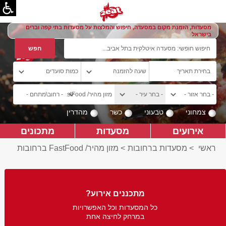
מסעדות, הזמנת מקום במסעדה, חיפוש והמלצות על מסעדות בתי קפה וברים
בישראל
צמחוני
טבעוני
כשר
מהדרין
אירועים
מסעדות
מתכונים
ראשי
>
מסעדות ברחובות
>
מזון מהיר/ FastFood ברחובות
מתכננים אירוע?
כל המסעדות וכל האפשרויות
במרחק לחיצה אחת