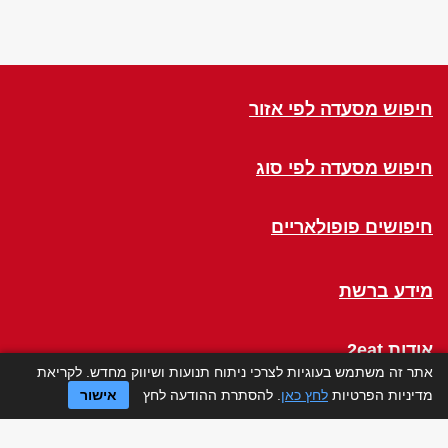
חיפוש מסעדה לפי אזור
חיפוש מסעדה לפי סוג
חיפושים פופולאריים
מידע ברשת
אודות 2eat
אתר זה משתמש בעוגיות לצרכי ניתוח תנועות ושיווק מחדש. לקריאת
מדיניות הפרטיות
לחץ כאן
. להסתרת ההודעה לחץ
אישור
Click a Table