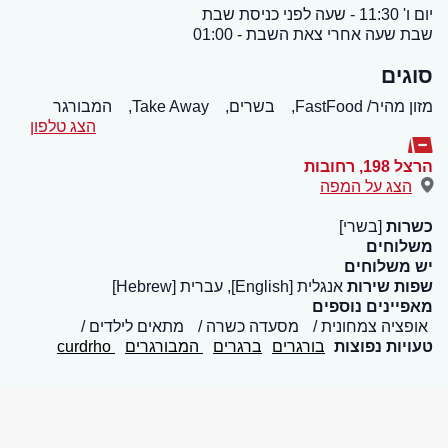
יום ו' 11:30 - שעה לפני כניסת שבת
שבת שעה אחרי צאת השבת - 01:00
סוגים
מזון מהיר/ FastFood,
בשרים,
Take Away,
המבורגר
הצג טלפון
הרצל 198
,
רחובות
הצג על המפה
כשרות
[בשרי]
משלוחים
יש משלוחים
שפות שירות
אנגלית [English], עברית [Hebrew]
מאפיינים נוספים
אופציה צמחונית
מסעדה כשרה
מתאים לילדים
טעויות נפוצות
בורגרים
ברגרים
המבורגרים
curdrho