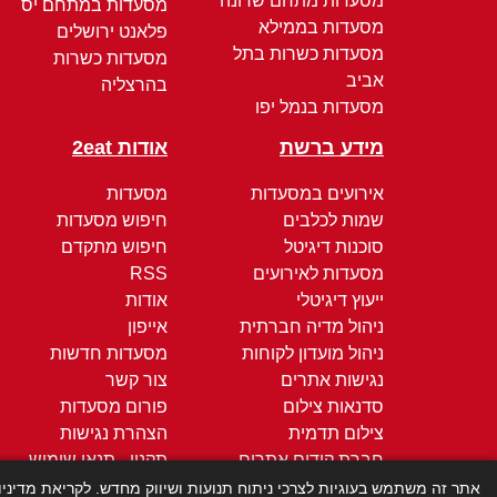
מסעדות מתחם שרונה
מסעדות במתחם יס
מסעדות בממילא
פלאנט ירושלים
מסעדות כשרות בתל
מסעדות כשרות
אביב
בהרצליה
מסעדות בנמל יפו
מידע ברשת
אודות 2eat
אירועים במסעדות
מסעדות
שמות לכלבים
חיפוש מסעדות
סוכנות דיגיטל
חיפוש מתקדם
מסעדות לאירועים
RSS
ייעוץ דיגיטלי
אודות
ניהול מדיה חברתית
אייפון
ניהול מועדון לקוחות
מסעדות חדשות
נגישות אתרים
צור קשר
סדנאות צילום
פורום מסעדות
צילום תדמית
הצהרת נגישות
חברת קידום אתרים
תקנון - תנאי שימוש
קידום ממומן
מדיניות הפרטיות
אתר זה משתמש בעוגיות לצרכי ניתוח תנועות ושיווק מחדש. לקריאת מדיני