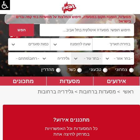
מסעדות, הזמנת מקום במסעדה, חיפוש והמלצות על מסעדות בתי קפה וברים
בישראל
צמחוני
טבעוני
כשר
מהדרין
אירועים
מסעדות
מתכונים
ראשי
>
מסעדות ברחובות
>
גלידריה ברחובות
מתכננים אירוע?
כל המסעדות וכל האפשרויות
במרחק לחיצה אחת