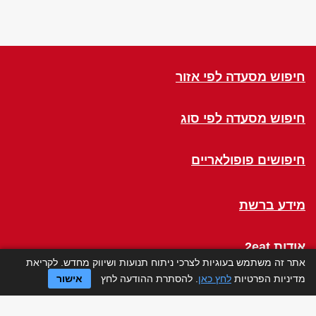
חיפוש מסעדה לפי אזור
חיפוש מסעדה לפי סוג
חיפושים פופולאריים
מידע ברשת
אודות 2eat
אתר זה משתמש בעוגיות לצרכי ניתוח תנועות ושיווק מחדש. לקריאת
מדיניות הפרטיות
לחץ כאן
. להסתרת ההודעה לחץ
אישור
Click a Table