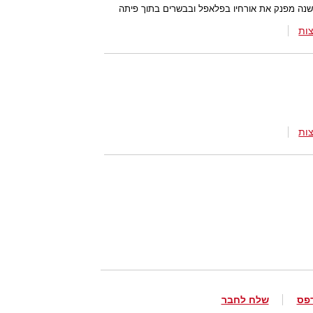
ות
ות
פס
שלח לחבר