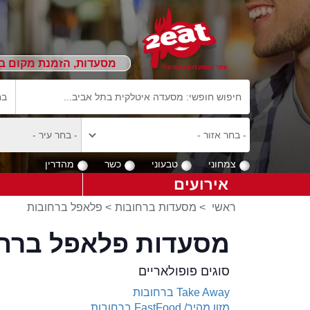
מסעדות, הזמנת מקום ב
צמחוני
טבעוני
כשר
מהדרין
אירועים
ראשי
>
מסעדות ברחובות
>
פלאפל ברחובות
מסעדות פלאפל ברחו
סוגים פופולאריים
Take Away ברחובות
מזון מהיר/ FastFood ברחובות