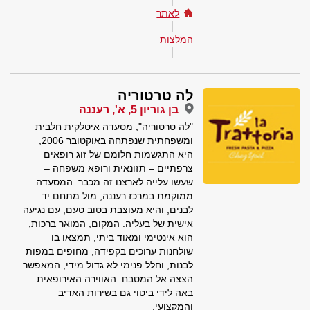
לאתר
המלצות
לה טרטוריה
בן גוריון 5, א', רעננה
"לה טרטוריה", מסעדה איטלקית חלבית
ומשפחתית שנפתחה באוקטובר 2006,
היא התגשמות חלומם של זוג רופאים
צרפתיים – תזונאית ורופא משפחה –
שעשו עלייה לארצנו זה מכבר. המסעדה
ממוקמת במרכז רעננה, מול מתחם יד
לבנים, והיא מעוצבת בטוב טעם, עם נגיעה
אישית של בעליה. המקום, המואר ברכות,
הוא אינטימי ומאוד ביתי, תמצאו בו
שולחנות ערוכים בקפידה, מחופים במפות
לבנות, וחלל פנימי לא גדול מידי, המאפשר
הצצה אל המטבח. האווירה האירופאית
באה לידי ביטוי גם בשירות האדיב
והמקצועי.