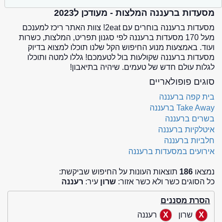
מסעדות ברעננה המלצות - מעודכן ל2023
מסעדות ברעננה בוחרים עם 2eat! צוות האתר ריכז למענכם
מעל 170 מסעדות ברעננה לפי סגנון תפריט, המלצות, כשרות
ועוד. באמצעות מנוע החיפוש הקל שלנו תוכלו למצוא בדיוק
מסעדות ברעננה שקולעות בול לטעמכם! גללו למטה ותוכלו
לגלות עולם חדש של טעמים. שיהיה בתיאבון!
סוגים פופולאריים
בית קפה ברעננה
Take Away ברעננה
בשרים ברעננה
איטלקיות ברעננה
חלביות ברעננה
אירועים במסעדות ברעננה
נמצאו
186
תוצאות העונות על החיפוש שביקשת:
כל הסוגים כשר ולא כשר אזור:
שרון
עיר:
רעננה
הסרת מסננים
שרון
רעננה