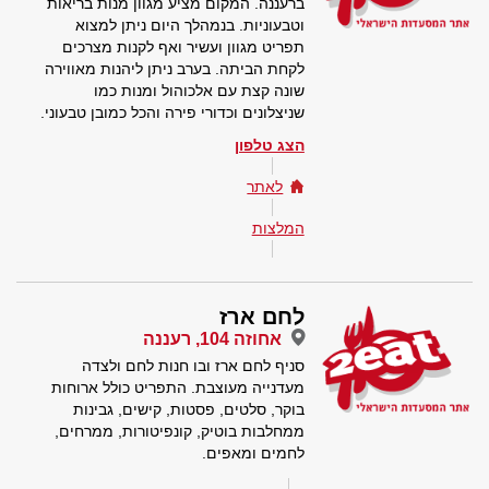
ברעננה. המקום מציע מגוון מנות בריאות
וטבעוניות. בנמהלך היום ניתן למצוא
תפריט מגוון ועשיר ואף לקנות מצרכים
לקחת הביתה. בערב ניתן ליהנות מאווירה
שונה קצת עם אלכוהול ומנות כמו
שניצלונים וכדורי פירה והכל כמובן טבעוני.
הצג טלפון
לאתר
המלצות
לחם ארז
אחוזה 104, רעננה
סניף לחם ארז ובו חנות לחם ולצדה
מעדנייה מעוצבת. התפריט כולל ארוחות
בוקר, סלטים, פסטות, קישים, גבינות
ממחלבות בוטיק, קונפיטורות, ממרחים,
לחמים ומאפים.