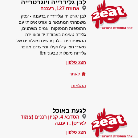
לבן גלידרייה ויוגרטרייה
אחוזה 127, רעננה
לבן יגורטייה וגלידרייה ברעננה - עסק
משפחתי המתגאה ביוגורט איכותי עם
התוספות המפנקות ועמים משתנים,
גלידה טעימה בעבודת יד ובאווירה
המשפחתית. בלבן עושים משלוחים של
מארזי חצי קילו וקילו ומייצרים מספר
גלידות מעולות טבעוניות!!
הצג טלפון
לאתר
המלצות
לגעת באוכל
הסדנא 4, קניון רננים (צמוד
לאייס) , רעננה
הצג טלפון