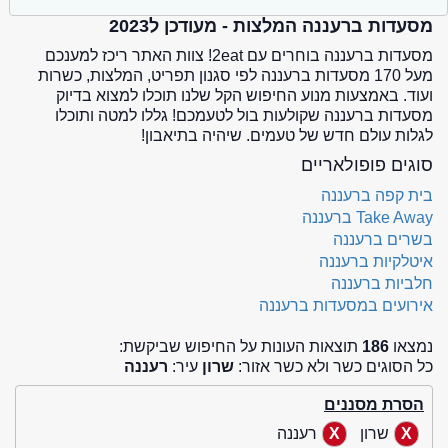
מסעדות ברעננה המלצות - מעודכן ל2023
מסעדות ברעננה בוחרים עם 2eat! צוות האתר ריכז למענכם
מעל 170 מסעדות ברעננה לפי סגנון תפריט, המלצות, כשרות
ועוד. באמצעות מנוע החיפוש הקל שלנו תוכלו למצוא בדיוק
מסעדות ברעננה שקולעות בול לטעמכם! גללו למטה ותוכלו
לגלות עולם חדש של טעמים. שיהיה בתיאבון!
סוגים פופולאריים
בית קפה ברעננה
Take Away ברעננה
בשרים ברעננה
איטלקיות ברעננה
חלביות ברעננה
אירועים במסעדות ברעננה
נמצאו
186
תוצאות העונות על החיפוש שביקשת:
כל הסוגים כשר ולא כשר אזור:
שרון
עיר:
רעננה
הסרת מסננים
שרון
רעננה