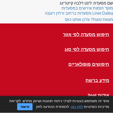
שם מסעדה:
לינט דלבה קייטרינג
מוקד הזמנת אירועים במסעדות
Linet Dalba
מסעדות ברחוב זרחין רעננה
מצאת טעות? עדכן אותנו כאן!
חיפוש מסעדה לפי אזור
חיפוש מסעדה לפי סוג
חיפושים פופולאריים
מידע ברשת
אודות 2eat
אתר זה משתמש בעוגיות לצרכי ניתוח תנועות ושיווק מחדש. לקריאת
מדיניות הפרטיות
לחץ כאן
. להסתרת ההודעה לחץ
אישור
Click a Table