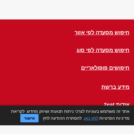
חיפוש מסעדה לפי אזור
חיפוש מסעדה לפי סוג
חיפושים פופולאריים
מידע ברשת
אודות 2eat
אתר זה משתמש בעוגיות לצרכי ניתוח תנועות ושיווק מחדש. לקריאת
מדיניות הפרטיות
לחץ כאן
. להסתרת ההודעה לחץ
אישור
Click a Table