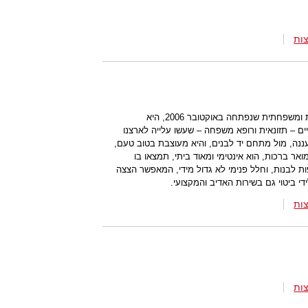
ות
"לה טרטוריה", מסעדה איטלקית חלבית ומשפחתית שנפתחה באוקטובר 2006, היא
ם – תזונאית ורופא משפחה – שעשו עלייה לארצנו
ה, מול מתחם יד לבנים, והיא מעוצבת בטוב טעם,
אר ברכות, הוא אינטימי ומאוד ביתי, תמצאו בו
ת לבנות, וחלל פנימי לא גדול מידי, המאפשר הצצה
י ביטוי גם בשירות האדיב והמקצועי.
ות
ות