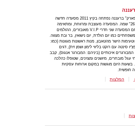
במתחם האירועים והכנסים של "מול הפארק" ברעננה נפתחה בקיץ 2011 מסעדה חדשה
איכותית וכשרה למהדרין, "ביסטרו בר 267" שמה. המסעדה מעוצבת ומרווחת, ומתאימה
במיוחד לקיום אירועים מוצלחים. במתחם המסעדה שני חדרי V.I.P מאובזרים, ההולמים
שפחתיים כמו יום הולדת, יום נישואין, בר ובת מצווה.
טעימות הישר מהטאבון, מנות ראשונות מגוונות (כמו:
ו סינטה עם רוקט בליווי לימון ושמן זית), דגים
), המבורגרים איכותיים (ביניהם: המבורגר אנגוס), קבב
י עגל מובחרים, מיושנים ומצוינים, שטופלו כהלכה
ד. בשעות היום מוגשות במקום ארוחות עסקיות
ה חופשית.
המלצות
ות