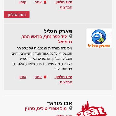
הצג טלפון
אתר
קופון
המלצות
הזמן שולחן
פארק הגליל
ליד כפר נחף, בראש ההר,
כרמיאל
מסעדה מזרחית הנמצאת על צלע הר
המשקיף על כל אזור הגליל המערבי, הים
והגליל העליון. התפריט מגוון ומציע:
בשרים, מוקפצים, דגים, פיצות, סלטים,
פסטות ועוד.
הצג טלפון
אתר
קופון
המלצות
אבו מוראד
מול אופרייט ליס, סחנין