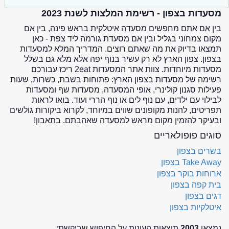
מסעדות בצפון - רשימת המלצות לשנת 2023
בין אם אתם מחפשים מסעדה איטלקית בראש פינה, בין אם
מקום צמחוני בגליל ובין אם מסעדת גורמה ליד צפת - כאן
תמצאו בדיוק את מה שאתם רוצים. המדריך המלא למסעדות
בצפון. צפון הארץ לא רק עשיר בנוף יפה אלא מלא גם בשלל
מסעדות מיוחדות. צוות אתר המסעדות 2eat ריכז עבורכם
רשימה של מסעדות בצפון הארץ: פתוחות בשבת, כשרות, שעות
פעילות סגנון קולינרי, אופי המסעדה, מסעדות שף ומסעדות
לבילוי עם ילדים, עם נוף לים או נוף הררי ועוד. בואו לראות
תפריטים, להנות מקופונים שווים במיוחד, לקרוא ביקורות גולשים
ובעיקר להזמין מקום מראש למסעדה שאהבתם. בתאבון!
סוגים פופולאריים
בשרים בצפון
Take Away בצפון
ארוחות בוקר בצפון
בית קפה בצפון
דגים בצפון
איטלקיות בצפון
נמצאו
2003
תוצאות העונות על החיפוש שביקשת: