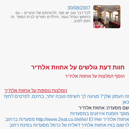
30/08/2007
לכל דבר טוב יש סוף, ולרווחתם של ההורים – גם
החופש הגדול נגמר, והילדים חוזרים לבית הספר. זה
הזמן לפנק...
חוות דעת גולשים על אחוזת אלח'יר
הוסף המלצות על אחוזת אלח'יר
המלצות נוספות על אחוזת אלח'יר
זה העסק שלך? מגיעה לך חשיפה טובה יותר, בחינם. לפרטים לחץ/י
כאן
שם מסעדה:
אחוזת אלח'יר
מוקד הזמנת אירועים במסעדות
אחוזת אלח'יר
El Her
http://www.2eat.co.il/elhir/
מסעדות ברחוב
לרשום בוויז אחוזת אלחיר דאלית אל כרמל
מסעדות בפינת רחוב