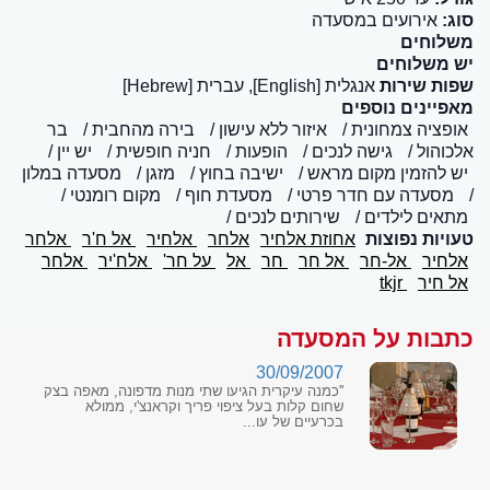
סוג:
אירועים במסעדה
משלוחים
יש משלוחים
שפות שירות
אנגלית [English], עברית [Hebrew]
מאפיינים נוספים
אופציה צמחונית
איזור ללא עישון
בירה מהחבית
בר
אלכוהול
גישה לנכים
הופעות
חניה חופשית
יש יין
יש להזמין מקום מראש
ישיבה בחוץ
מזגן
מסעדה במלון
מסעדה עם חדר פרטי
מסעדת חוף
מקום רומנטי
מתאים לילדים
שירותים לנכים
טעויות נפוצות
אחוזת אלחיר
אלחר
אלחיר
אל ח'ר
אלחר
אלחיר
אל-חר
אל חר
חר
אל
על חר'
אלח'יר
אלחר
אל חיר
tkjr
כתבות על המסעדה
30/09/2007
''כמנה עיקרית הגיעו שתי מנות מדפונה, מאפה בצק
שחום קלות בעל ציפוי פריך וקראנצ'י, ממולא
בכרעיים של עו...