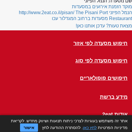
שם מסעדה:
הנמל הפיזני
מוקד הזמנת אירועים במסעדות
הנמל הפיזני
The Pisani Port
http://www.2eat.co.il/pisan/
Restaurant
מסעדות ברחוב המגדלור עכו
מצאת טעות? עדכן אותנו כאן!
חיפוש מסעדה לפי אזור
חיפוש מסעדה לפי סוג
חיפושים פופולאריים
מידע ברשת
אודות 2eat
אתר זה משתמש בעוגיות לצרכי ניתוח תנועות ושיווק מחדש. לקריאת
מדיניות הפרטיות
לחץ כאן
. להסתרת ההודעה לחץ
אישור
Click a Table