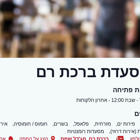
עדת ברכת רם
ת פתיחה
12:0 - אחרון הלקוחות
ם
פירות ים,
מזרחית,
פלאפל,
בשרים,
חומוס / חומוסיה,
אירו
 (אירוח דרוזי),
מסעדות רומנטיות
לפון
ברכת רם
,
מג'דל שמס
הצג על המפה
אתר