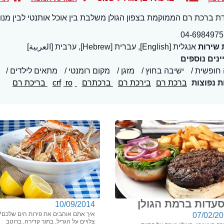
 ברכת רם הממוקמת בצפון הגולן משלבת בין אוכל אותנטי לבין מנות
04-6984975
 שירות
אנגלית [English], עברית [Hebrew], ערבית [العربية]
נים נוספים
 חופשית
ישיבה בחוץ
מזגן
מקום רומנטי
מתאים לילדים
ת נפוצות
ברכת רם
בירכת רם
ברכתרם
crf
ro
בריכת רם
עדות ברמת הגולן
10/09/2014
איך אתם אוהבים את פירות הים שלכם?
07/02/2
צלויים על הגריל, בתוך קדירה, ברוטב