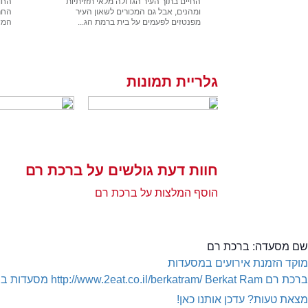
החיים בתוך העיר הגדולה מלאי תזזיתיות
החו
ומהנים, אבל גם המכורים לשאון העיר
החרמ
מפנטזים לפעמים על בית ברמת הג...
המשפ
גלריית תמונות
חוות דעת גולשים על ברכת רם
הוסף המלצות על ברכת רם
שם מסעדה:
ברכת רם
מוקד הזמנת אירועים במסעדות
ברכת רם
Berkat Ram
http://www.2eat.co.il/berkatram/
מסעדות בב
מצאת טעות? עדכן אותנו כאן!