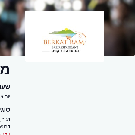
מס
שעו
יום א' - שבת 0
סוגי
דגים,
דרוזית
הצג ט