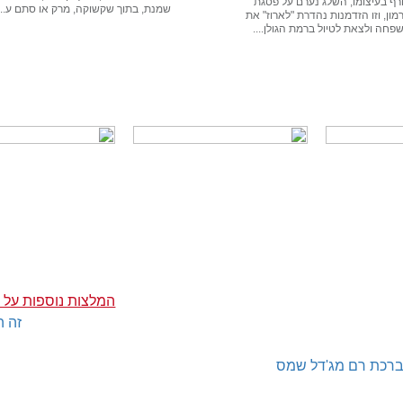
רף בעיצומו, השלג נערם על פסגת
שמנת, בתוך שקשוקה, מרק או סתם ע...
ון, וזו הזדמנות נהדרת "לארוז" את
חה ולצאת לטיול ברמת הגולן....
המלצות נוספות על 
זה ה
רכת רם מג'דל שמס