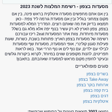
מסעדות בצפון - רשימת המלצות לשנת 2023
בין אם אתם מחפשים מסעדה איטלקית בראש פינה, בין אם
מקום צמחוני בגליל ובין אם מסעדת גורמה ליד צפת - כאן
תמצאו בדיוק את מה שאתם רוצים. המדריך המלא למסעדות
בצפון. צפון הארץ לא רק עשיר בנוף יפה אלא מלא גם בשלל
מסעדות מיוחדות. צוות אתר המסעדות 2eat ריכז עבורכם
רשימה של מסעדות בצפון הארץ: פתוחות בשבת, כשרות, שעות
פעילות סגנון קולינרי, אופי המסעדה, מסעדות שף ומסעדות
לבילוי עם ילדים, עם נוף לים או נוף הררי ועוד. בואו לראות
תפריטים, להנות מקופונים שווים במיוחד, לקרוא ביקורות גולשים
ובעיקר להזמין מקום מראש למסעדה שאהבתם. בתאבון!
סוגים פופולאריים
בשרים בצפון
Take Away בצפון
ארוחות בוקר בצפון
בית קפה בצפון
דגים בצפון
איטלקיות בצפון
נמצאו
2003
תוצאות העונות על החיפוש שביקשת: