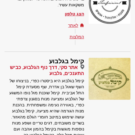
משקאות עשיר.
הצג טלפון
לאתר
המלצות
קימל בגלבוע
אתר סקי, דרך נוף הגלבוע, כביש
התענכים, גלבוע
קימל בגלבוע היא ביסטרו כפרי, בניצוחו של
השף שאול בן אדרת, שף מסעדת קימל
התל אביבית. קימל שוכנת מול נופו המשגע
של הגלבוע ומציעה מנות בסגנון צרפתי
כפרי, באווירה נעימה ומשפחתית. בהכנת
מנות הגורמה שהיא מציעה, קימל בגלבוע
עושה שימוש במיטב חומרי הגלם מהאזור.
בשרים משובחים, דגים טריים ושפע מנות
נוספות מוגשות בקימל בהמון אהבה ועם