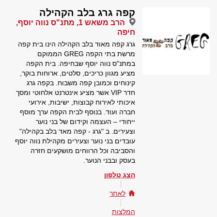
קפה גרג בלב הקהילה
הרב משאש 1, מתנ"ס נווה יוסף,
חיפה
גרג קפה מאוד בלב הקהילה הינו בית קפה
מרשת בתי הקפה GREG הממוקם
במתנ"ס נווה יוסף שבחיפה. בית הקפה
מציע מגוון כריכים, סלטים, ארוחות בוקר,
קינוחים וכמובן קפה משבוח. בקפה גרג
חדר VIP אשר מציע אינטרנט אלחוטי ומסך
איכותי לאירוח קבוצות, ישיבות, אירועי
חברה ועוד. בנוסף לבית הקפה ערך מוסף
ייחודי – העצמה וקידום של בני נוער
וצעירים. ב "גרג - קפה מאד בלב בקהילה"
עובדים בני נוער וצעירים מקהילת נווה יוסף
והסביבה וכל הרווחים מושקעים חזרה
בעסק ובבני הנוער.
הצג טלפון
לאתר
המלצות