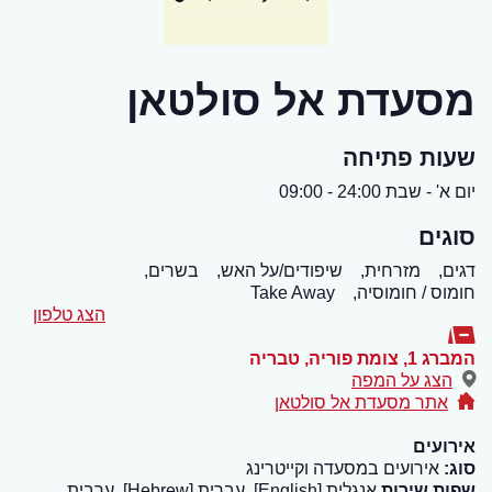
מסעדת אל סולטאן
שעות פתיחה
יום א' - שבת 24:00 - 09:00
סוגים
דגים,
מזרחית,
שיפודים/על האש,
בשרים,
חומוס / חומוסיה,
Take Away
הצג טלפון
המברג 1, צומת פוריה
,
טבריה
הצג על המפה
אתר מסעדת אל סולטאן
אירועים
סוג:
אירועים במסעדה וקייטרינג
שפות שירות
אנגלית [English], עברית [Hebrew], ערבית