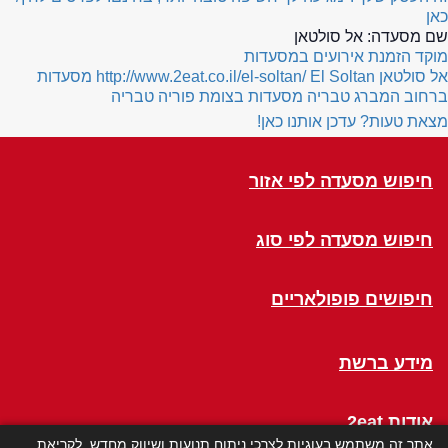
כאן
שם מסעדה:
אל סולטאן
מוקד הזמנת אירועים במסעדות
אל סולטאן
El Soltan
http://www.2eat.co.il/el-soltan/
מסעדות
ברחוב המברג טבריה
מסעדות בצומת פוריה טבריה
מצאת טעות? עדכן אותנו כאן!
חיפוש מסעדה לפי אזור
חיפוש מסעדה לפי סוג
חיפושים פופולאריים
מידע ברשת
אודות 2eat
אתר זה משתמש בעוגיות לצרכי ניתוח תנועות ושיווק מחדש. לקריאת