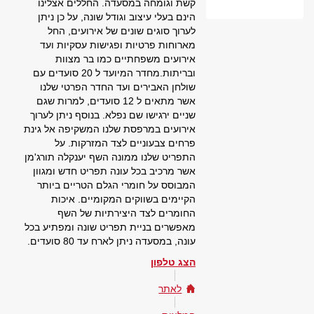
קשת וגומחה במסעדה. החללים אצלינו
הינם בעלי עיצוב וגודל שונה, על כן ניתן
לערוך סוגים שונים של אירועים, החל
מארוחות פרטיות ופגישות עסקיות ועד
אירועים משפחתיים כמו בר מצוות
ובריתות.מחדר המיועד ל 20 סועדים עם
שולחן האבירים ועד החדר הפרטי שלנו
אשר מתאים ל 12 סועדים, למרות שגם
שניים ירגישו שם נפלא. בנוסף ניתן לערוך
אירועים במרפסת שלנו המשקיפה אל גינת
פרחים צבעוניים לצד המזרקות. על
התפריט שלנו ממונה השף יענקלה תורג'מן
אשר מרכיב בכל עונה תפריט חדש ומגוון
המבוסס על חומרי הגלם הטריים ביותר
הקיימים בשווקים המקומיים. איכות
החומרים לצד היצירתיות של השף
מאפשרים בניית תפריט שונה ומפתיע בכל
עונה, במסעדה ניתן לארח עד 80 סועדים.
הצג טלפון
לאתר