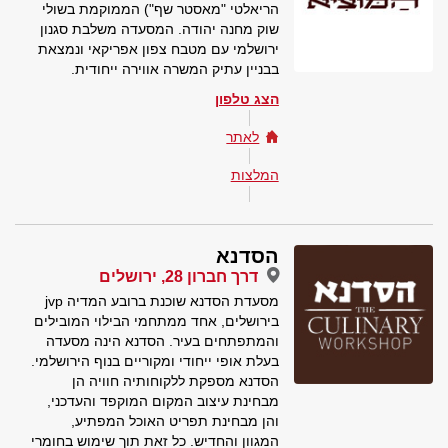
הריאלטי "מאסטר שף") הממוקמת בשולי
שוק מחנה יהודה. המסעדה משלבת סגנון
ירושלמי עם מטבח צפון אפריקאי ונמצאת
בבניין עתיק המשרה אווירה ייחודית.
הצג טלפון
לאתר
המלצות
הסדנא
דרך חברון 28, ירושלים
מסעדת הסדנא שוכנת ברובע המדיה jvp
בירושלים, אחד ממתחמי הבילוי המובילים
והמתפתחים בעיר. הסדנא הינה מסעדה
בעלת אופי ייחודי ומקוריים בנוף הירושלמי.
הסדנא מספקת ללקוחותיה חוויה הן
מבחינת עיצוב המקום המוקפד והעדכני,
והן מבחינת תפריט האוכל המפתיע,
המגוון והחדיש. כל זאת תוך שימוש בחומרי