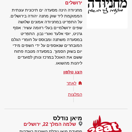
ירושלים
מחניודה הינה מסעדה ים תיכונית עונתית
הממוקמת ליד שוק מחנה יהודה בירושלים.
על התפריט במחניודה אמונים שלושה
שפים ירושלמיים בעלי רזומה עשיר: אסף
גרניט, יוסי אלעד ואורי נבון. התפריט
במסעדה משתנה ומבוסס על חומרי הגלם
המובחרים שנאספים על ידי השפים מידי
יום בשוק הסמוך. במסעדה מטבח פתוח
ששם את האוכל במרכז ונותן לסועדים
ליהנות מהשואו.
הצג טלפון
לאתר
המלצות
מיאן נודלס
שלמה המלך 22, ירושלים
מסעדת מיאן נודלס השוכנת בשדרות