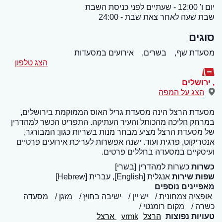
יום ו' 12:00 - שעתיים לפני כניסת השבת
שבת שעה לאחר צאת שבת - 24:00
סוגים
מסעדת שף,
בשרים,
אירועים במסעדות
הצג טלפון
,
ירושלים
הצג על המפה
מסעדת הרצל הינה מסעדת גריל האוס הממוקמת בירושלים,
במרחק הליכה מהכותל והעיר העתיקה. התפריט הכשר למהדרין
של מסעדת הרצל מציע מבחר מנות בשריות כגון: המבורגר,
אנטריקוט, פרגית ועוד. ישנה אפשרות לעריכת אירועים פרטיים
ועיסקיים במסעדה בחללים פרטים.
כשרות
כשרות למהדרין [בשרי]
שפות שירות
אנגלית [English], עברית [Hebrew]
מאפיינים נוספים
אופציה צמחונית
יש יין
ישיבה בחוץ
מזגן
מסעדה
כשרה
מקום רומנטי
טעויות נפוצות
הרצל
vrmk
ארצל