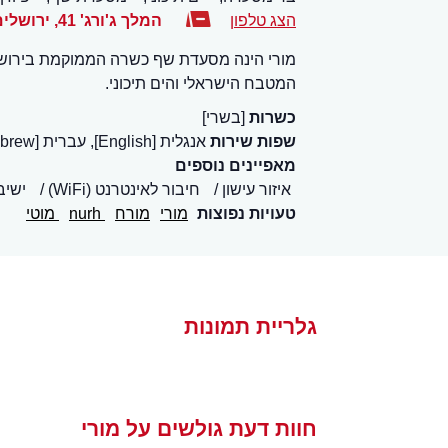
הצג טלפון
המלך ג'ורג' 41
,
ירושלים
מורי הינה מסעדת שף כשרה הממוקמת בירושלי
המטבח הישראלי והים תיכוני.
כשרות
[בשרי]
שפות שירות
אנגלית [English], עברית [Hebrew]
מאפיינים נוספים
איזור עישון
חיבור לאינטרנט (WiFi)
ישיב
טעויות נפוצות
מורי
מורח
nurh
מוטי
גלריית תמונות
חוות דעת גולשים על מורי