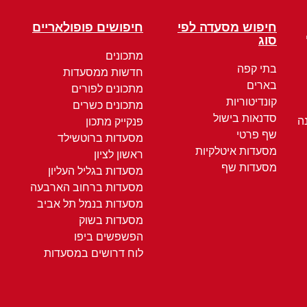
חיפוש מסעדה לפי
חיפושים פופולאריים
סוג
מתכונים
בתי קפה
חדשות ממסעדות
בארים
מתכונים לפורים
קונדיטוריות
מתכונים כשרים
סדנאות בישול
ה
פנקייק מתכון
שף פרטי
מסעדות ברוטשילד
מסעדות איטלקיות
ראשון לציון
מסעדות שף
מסעדות בגליל העליון
מסעדות ברחוב הארבעה
מסעדות בנמל תל אביב
מסעדות בשוק
הפשפשים ביפו
לוח דרושים במסעדות