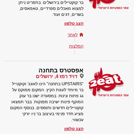
בר קוקטיילים בירושלים. בתפריט ניתן
למצוא מאכלים ספרדיים, טאפאסים,
בשרים, דגים ועוד.
הצג טלפון
לאתר
המלצות
אפסטרס בתחנה
דויד רמז 4, ירושלים
"UPSTAIRS בתחנה" הינו לאונג' וקוקטייל
בר מיוחד לעונת הקיץ. המקום ממוקם על
גג פתוח ונינוח. במסעדה ישנו בר ענק
המוקף פינות ישיבה מפנקות. בבר תמצאו
קוקטיילים חדשים ותוססים. בנוסף המקום
מציע חדר פנימי בעיצוב בר ניו יורקי
עכשווי.
הצג טלפון